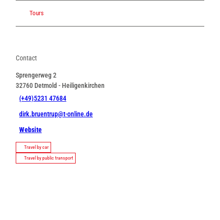
Tours
Contact
Sprengerweg 2
32760
Detmold
- Heiligenkirchen
(+49)5231 47684
dirk.bruentrup@t-online.de
Website
Travel by car
Travel by public transport