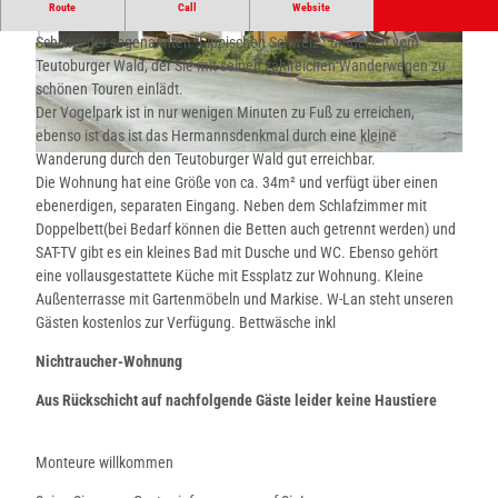
Route
Call
Website
Unser Haus liegt im ruhigen Detmolder Ortsteil Heiligenkirchen-
Schling, der sogenannten "Lippischen Schweiz", umgeben vom
© Privatvermieter Brüntrup
© Privatvermieter Brüntrup |
CC-BY-NC-ND
Teutoburger Wald, der Sie mit seinen zahlreichen Wanderwegen zu
schönen Touren einlädt.
Der Vogelpark ist in nur wenigen Minuten zu Fuß zu erreichen,
ebenso ist das ist das Hermannsdenkmal durch eine kleine
Wanderung durch den Teutoburger Wald gut erreichbar.
© Privatvermieter Brüntrup
Die Wohnung hat eine Größe von ca. 34m² und verfügt über einen
ebenerdigen, separaten Eingang. Neben dem Schlafzimmer mit
Doppelbett(bei Bedarf können die Betten auch getrennt werden) und
SAT-TV gibt es ein kleines Bad mit Dusche und WC. Ebenso gehört
eine vollausgestattete Küche mit Essplatz zur Wohnung. Kleine
Außenterrasse mit Gartenmöbeln und Markise. W-Lan steht unseren
Gästen kostenlos zur Verfügung. Bettwäsche inkl
Nichtraucher-Wohnung
Aus Rückschicht auf nachfolgende Gäste leider keine Haustiere
Monteure willkommen