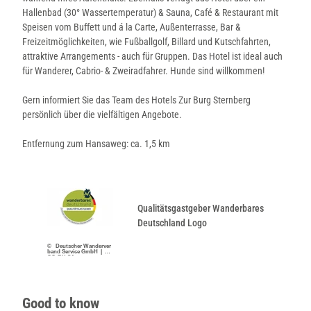
z
e
Hallenbad (30° Wassertemperatur) & Sauna, Café & Restaurant mit
u
l
Speisen vom Buffett und á la Carte, Außenterrasse, Bar &
r
Z
Freizeitmöglichkeiten, wie Fußballgolf, Billard und Kutschfahrten,
B
u
attraktive Arrangements - auch für Gruppen. Das Hotel ist ideal auch
u
r
für Wanderer, Cabrio- & Zweiradfahrer. Hunde sind willkommen!
r
B
g
u
Gern informiert Sie das Team des Hotels Zur Burg Sternberg
S
r
persönlich über die vielfältigen Angebote.
t
g
e
S
Entfernung zum Hansaweg: ca. 1,5 km
r
t
n
e
b
r
e
n
r
Qualitätsgastgeber Wanderbares
b
g
Deutschland Logo
e
r
© Deutscher Wanderver
band Service GmbH |
g
CC-BY-SA
Good to know