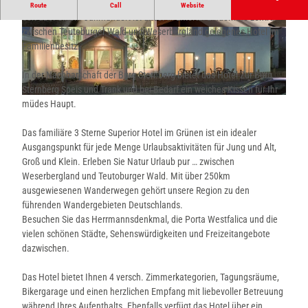
Herzlich Willkommen im Hotel Zur Burg Sternberg - im Extertal
Route
Call
Website
Seit über einem Jahrhundert ist unser in Extertal-Linderhofe zentral
zwischen Teutoburger Wald und Weserbergland gelegenes Hotel im
Z
© Hotel Zur Burg Sternberg
Familienbesitz.
i
m
In der Nachbarschaft der Burg Sternberg bietet das Hotel Zur Burg
m
Sternberg Speis und Trank und bei Bedarf ein weiches Kissen für Ihr
e
A
müdes Haupt.
r
u
b
ß
Das familiäre 3 Sterne Superior Hotel im Grünen ist ein idealer
e
e
Ausgangspunkt für jede Menge Urlaubsaktivitäten für Jung und Alt,
i
n
Groß und Klein. Erleben Sie Natur Urlaub pur … zwischen
s
a
Weserbergland und Teutoburger Wald. Mit über 250km
p
n
ausgewiesenen Wanderwegen gehört unsere Region zu den
i
s
führenden Wandergebieten Deutschlands.
e
i
Besuchen Sie das Herrmannsdenkmal, die Porta Westfalica und die
l
c
vielen schönen Städte, Sehenswürdigkeiten und Freizeitangebote
H
h
dazwischen.
o
t
t
H
Das Hotel bietet Ihnen 4 versch. Zimmerkategorien, Tagungsräume,
e
o
Bikergarage und einen herzlichen Empfang mit liebevoller Betreuung
l
t
während Ihres Aufenthalts. Ebenfalls verfügt das Hotel über ein