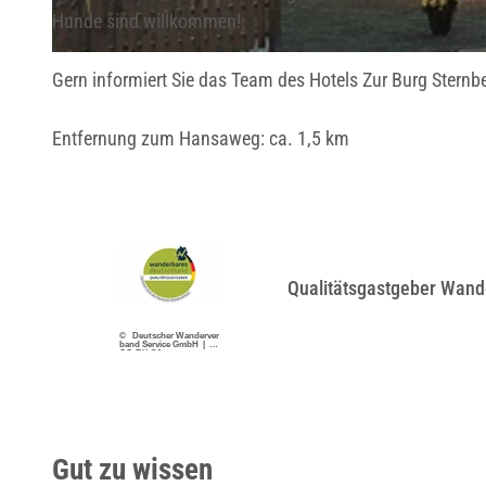
Hunde sind willkommen!
A
Gern informiert Sie das Team des Hotels Zur Burg Sternbe
u
ß
Entfernung zum Hansaweg: ca. 1,5 km
e
n
a
n
s
Qualitätsgastgeber Wand
i
c
© Deutscher Wanderver
band Service GmbH |
h
CC-BY-SA
t
H
o
Gut zu wissen
t