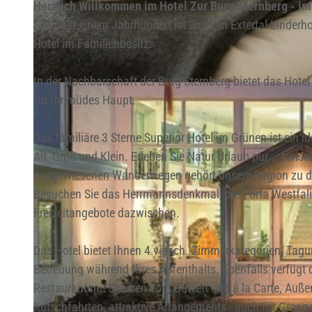
Herzlich Willkommen im Hotel Zur Burg Sternberg - im 
Seit über einem Jahrhundert ist unser in Extertal-Linde
Hotel im Familienbesitz.
In der Nachbarschaft der Burg Sternberg bietet das Hotel
© Hotel Zur Burg Sternberg
für Ihr müdes Haupt.
Das familiäre 3 Sterne Superior Hotel im Grünen ist ein 
Alt, Groß und Klein. Erleben Sie Natur Urlaub pur … zw
ausgewiesenen Wanderwegen gehört unsere Region zu d
Besuchen Sie das Herrmannsdenkmal, die Porta Westfali
Freizeitangebote dazwischen.
Das Hotel bietet Ihnen 4 versch. Zimmerkategorien, Tag
Betreuung während Ihres Aufenthalts. Ebenfalls verfügt
Restaurant mit Speisen vom Buffett und á la Carte, Außent
Kutschfahrten, attraktive Arrangements - auch für Gruppe