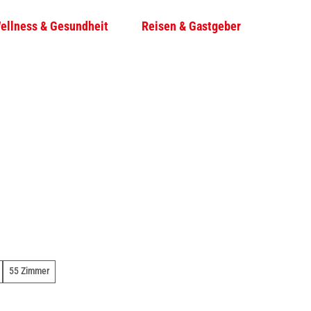
ellness & Gesundheit
Reisen & Gastgeber
T
Su
e
i
l
e
n
55 Zimmer