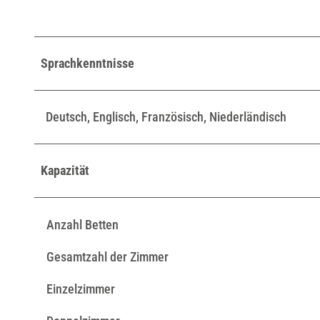
e
l
Z
Sprachkenntnisse
u
r
B
Deutsch, Englisch, Französisch, Niederländisch
u
r
g
Kapazität
S
t
Anzahl Betten
e
r
Gesamtzahl der Zimmer
n
b
Einzelzimmer
e