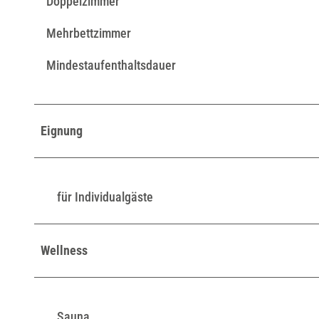
Doppelzimmer
r
g
Mehrbettzimmer
Mindestaufenthaltsdauer
Eignung
für Individualgäste
Wellness
Sauna