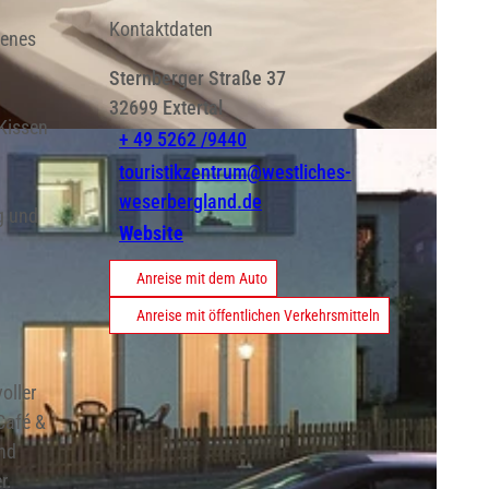
Kontaktdaten
genes
Sternberger Straße 37
32699
Extertal
 Kissen
+ 49 5262 /9440
touristikzentrum@westliches-
weserbergland.de
g und
Website
Anreise mit dem Auto
Anreise mit öffentlichen Verkehrsmitteln
oller
Café &
und
r.