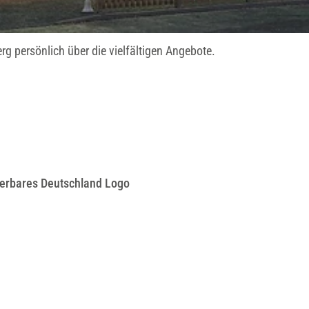
e
l
H
rg persönlich über die vielfältigen Angebote.
o
t
e
l
z
u
r
erbares Deutschland Logo
B
u
r
g
S
t
e