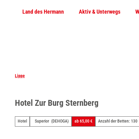
Z
Land des Hermann
Aktiv & Unterwegs
W
u
m
I
n
h
a
l
t
Lippe
Hotel Zur Burg Sternberg
Hotel
Superior
(DEHOGA)
ab 65,00 €
Anzahl der Betten: 130