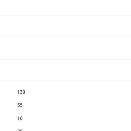
r
n
b
e
r
g
130
55
16