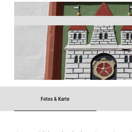
©
CC-BY-SA
Fotos & Karte