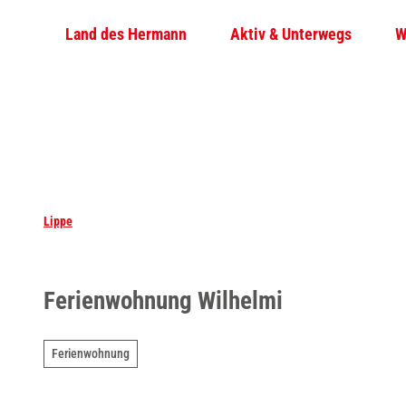
Z
Land des Hermann
Aktiv & Unterwegs
W
u
m
I
n
h
a
l
t
Lippe
Ferienwohnung Wilhelmi
Ferienwohnung