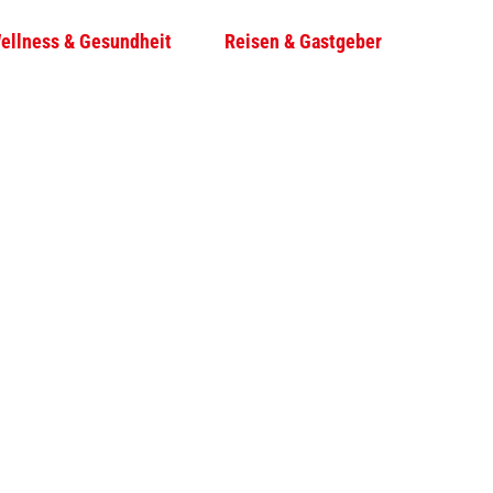
ellness & Gesundheit
Reisen & Gastgeber
T
Su
e
i
l
e
n