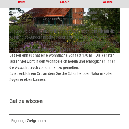
as Ferienhaus befindet sich in einer malerischen Lage und bietet
Route
Anrufen
Website
einen wunderschönen Blick auf die umliegende Landschaft und den
Ortsteil Reelkirchen, der zur Gemeinde Blomberg gehört.
Wander- und Fahrradwege und verschiedenste touristische
Ausflugsziele laden Sie zur aktiven Erholung ein.
Egal, ob Sie die Ruhe und Stille der Natur genießen, einfach nur die
Aussicht, bewundern möchten oder aktiv die Gegend erkunden
©
CC-BY-SA
wollen, dieses Ferienhaus bietet Ihnen die perfekte Gelegenheit, dem
Alltag zu entfliehen und sich zu entspannen.
Das Ferienhaus hat eine Wohnfläche von fast 170 m². Die Fenster
©
CC-BY-SA
lassen viel Licht in den Wohnbereich herein und ermöglichen Ihnen
die Aussicht, auch von drinnen zu genießen.
Es ist wirklich ein Ort, an dem Sie die Schönheit der Natur in vollen
Zügen erleben können.
Gut zu wissen
Eignung (Zielgruppe)