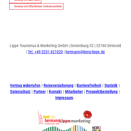
Anreise mit öffentlichen Verkehrsmitteln
Lippe Tourismus & Marketing GmbH | Grotenburg 52 | 32760 Detmold
|
Tel. +49 5231 621020
|
hermann@kreis-lippe.de
I
F
n
a
s
c
t
e
Vertrag widerrufen
Reiseversicherung
Barrierefreiheit
Statistik
a
b
Datenschutz
Partner
Kontakt
Mitarbeiter
Prospektbestellung
g
o
Impressum
r
o
a
k
m