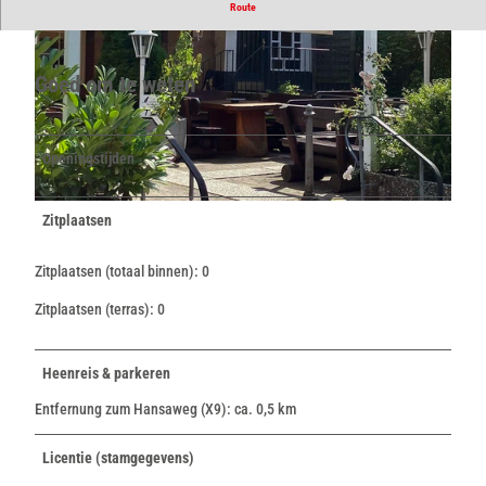
Deutsche Küche im traditionellen Ambiente.
Route
Goed om te weten
Openingstijden
© Stadt Bad Salzuflen |
CC-BY-SA
© Stadt Bad Salzuflen / Oliver Siekmann |
CC-BY-NC-SA
Zitplaatsen
Zitplaatsen (totaal binnen): 0
Zitplaatsen (terras): 0
Heenreis & parkeren
Entfernung zum Hansaweg (X9): ca. 0,5 km
Licentie (stamgegevens)