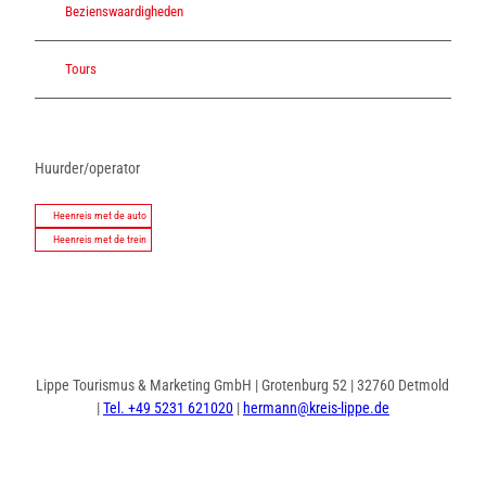
Bezienswaardigheden
Tours
Huurder/operator
Heenreis met de auto
Heenreis met de trein
Lippe Tourismus & Marketing GmbH | Grotenburg 52 | 32760 Detmold
|
Tel. +49 5231 621020
|
hermann@kreis-lippe.de