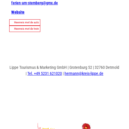
ferien-am-stemberg@gmx.de
Website
Heenreis met de auto
Heenreis met de trein
Lippe Tourismus & Marketing GmbH | Grotenburg 52 | 32760 Detmold
|
Tel. +49 5231 621020
|
hermann@kreis-lippe.de
I
F
n
a
s
c
t
e
a
b
g
o