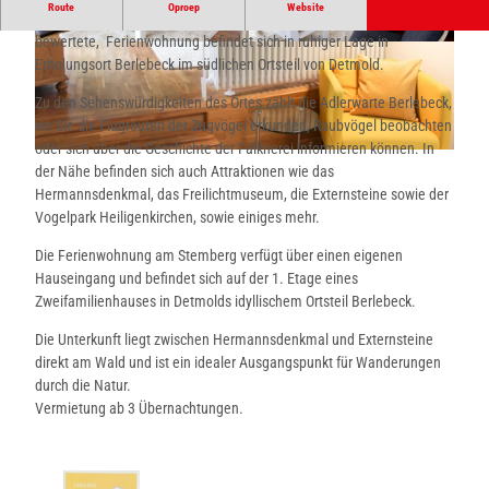
Route
Oproep
Website
Unsere, gerade erst vom Deutschen Tourismusverband mit 4 Sternen
bewertete, Ferienwohnung befindet sich in ruhiger Lage in
© Privat, Ferienwohnung am Stemberg |
© Privat, Ferienwohnung am Stemberg |
CC-BY
CC-BY
Erholungsort Berlebeck im südlichen Ortsteil von Detmold.
Zu den Sehenswürdigkeiten des Ortes zählt die Adlerwarte Berlebeck,
wo Sie die Flugrouten der Zugvögel erkunden, Raubvögel beobachten
oder sich über die Geschichte der Falknerei informieren können. In
© Privat, Ferienwohnung am Stemberg |
CC-BY
der Nähe befinden sich auch Attraktionen wie das
Hermannsdenkmal, das Freilichtmuseum, die Externsteine sowie der
Vogelpark Heiligenkirchen, sowie einiges mehr.
Die Ferienwohnung am Stemberg verfügt über einen eigenen
Hauseingang und befindet sich auf der 1. Etage eines
Zweifamilienhauses in Detmolds idyllischem Ortsteil Berlebeck.
Die Unterkunft liegt zwischen Hermannsdenkmal und Externsteine
direkt am Wald und ist ein idealer Ausgangspunkt für Wanderungen
durch die Natur.
Vermietung ab 3 Übernachtungen.