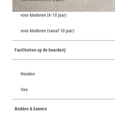
voor kinderen (6-10 jaar)
© Lippe Tourismus & Marketing GmbH |
CC-BY-SA
voor kinderen (vanaf 10 jaar)
Faciliteiten op de boerderij
Honden
Vee
Bedden & kamers