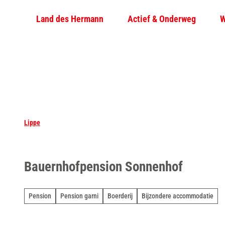
T
Land des Hermann
Actief & Onderweg
W
o
c
o
n
t
e
n
t
Lippe
Bauernhofpension Sonnenhof
Pension
Pension garni
Boerderij
Bijzondere accommodatie