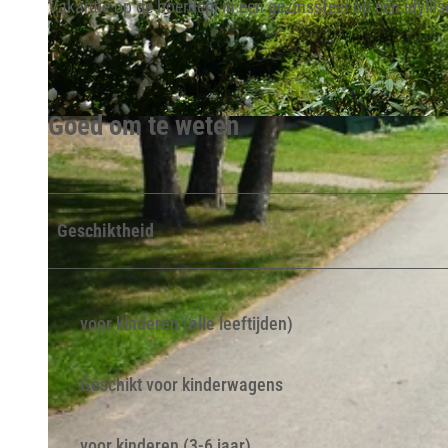
Vakantie op de boerderij in een gezinssfeer op een idylli
Goed om te weten
© Lippe Tourismus & Marketing GmbH |
CC-BY-SA
Geschiktheid
voor kinderen (alle leeftijden)
Geschikt voor kinderwagens
voor kinderen (3-6 jaar)