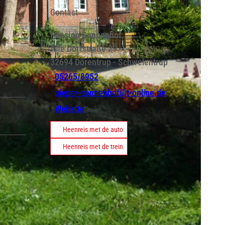
Contact
Pension Sonnenhof
Alte Dorfstraße 29
32694
Dörentrup
- Schwelentrup
05265/8952
pieper-sonnenhof@t-online.de
Website
Heenreis met de auto
Heenreis met de trein