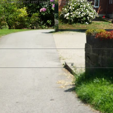
sche boerderij met veel ruimte en avontuur voor kinderen.
© Lippe Tourismus & Marketing GmbH |
CC-BY-SA