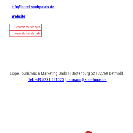
info@hotel-stadtpalais.de
Website
Heenreis met de auto
Heenreis met de trein
Lippe Tourismus & Marketing GmbH | Grotenburg 52 | 32760 Detmold
|
Tel. +49 5231 621020
|
hermann@kreis-lippe.de
I
F
n
a
s
c
t
e
a
b