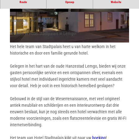
Einfach liebenswert. Zentral – historisch – modern
Route
Oproep
Website
Hotel Stadtpalais in Lemgo
© Dirk Sondermann
© Dirk Sondermann
Historisch - modern - gewoon vertederend
Welkom in Hotel Stadtpalais in Lemgo!
© Dirk Sondermann |
CC-BY-SA
Het hele team van Stadtpalais heet u van harte welkom in het
historische en door een familie gerunde hotel.
Gelegen in het hart van de oude Hanzestad Lemgo, bieden wij onze
gasten persoonlijke service en een ontspannen sfeer, evenals een
stijlvol hotel met individueel ingerichte kamers met veel aandacht
voor detail. Heb je ooit in een historisch hemelbed geslapen?
Gebouwd in de stijl van de Weserrenaissance, met veel origineel
antiek meubilair en schilderijen en een interieurontwerp dat drie
eeuwen beslaat, kun je nog steeds een hotel verwachten met alle
moderne voorzieningen, zoals een flatscreentelevisie en gratis Wi-Fi
internetverbinding.
Het team van Hotel Stadtpalais kijkt uit naar uw
boeking
!