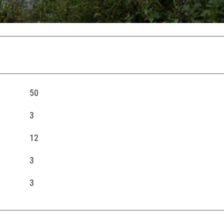
50
3
12
3
3