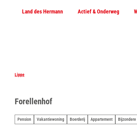
T
Land des Hermann
Actief & Onderweg
W
o
c
o
n
t
e
n
t
Lippe
Forellenhof
Pension
Vakantiewoning
Boerderij
Appartement
Bijzonder