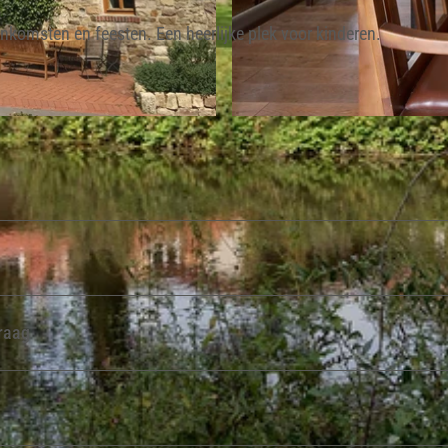
enkomsten en feesten. Een heerlijke plek voor kinderen.
© Lippe Tourismus & Marketing GmbH |
CC-BY-SA
vraag