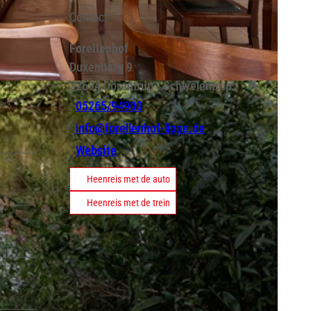
Contact
Forellenhof
Duxenberg 9
32694
Dörentrup
- Schwelentrup
05265/94900
info@forellenhof-lippe.de
Website
Heenreis met de auto
Heenreis met de trein