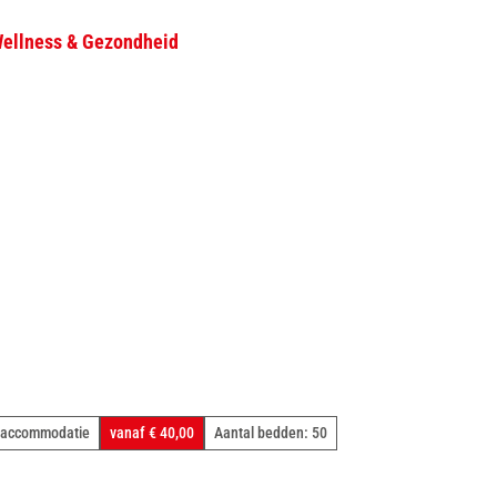
ellness & Gezondheid
D
Zoeken
e
l
e
n
e accommodatie
vanaf € 40,00
Aantal bedden: 50