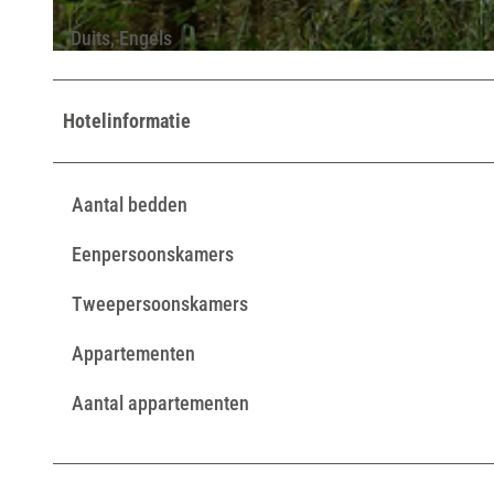
Duits, Engels
© Lippe Tourismus & Marketing GmbH |
CC-BY-SA
Hotelinformatie
Aantal bedden
Eenpersoonskamers
Tweepersoonskamers
Appartementen
Aantal appartementen