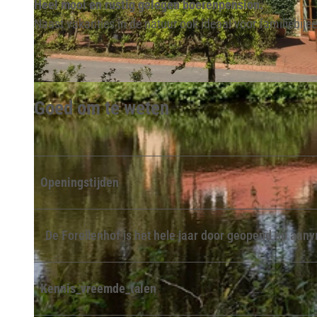
Heel mooi en rustig gelegen boerenpension.
Naast vakanties in de natuur ook ideaal voor familiebije
© Lippe Tourismus & Marketing GmbH |
CC-BY-SA
Goed om te weten
Openingstijden
De Forellenhof is het hele jaar door geopend op aan
Kennis_vreemde_talen