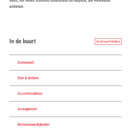
dann, mit vielen schönen Eindrücken im Gepäck, die Heimreise
antreten.
In de buurt
Op de kaart bekijken
Evenement
Eten & drinken
Accommodaties
Arrangement
Bezienswaardigheden