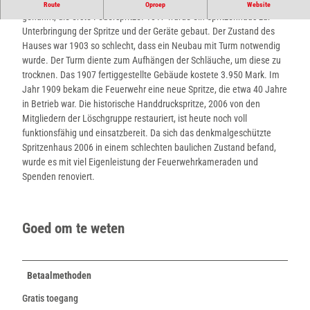
Im Jahr 1769 bekam die Feuerwehr, damals Sprützengesellschaft
Route
Oproep
Website
genannt, die erste Feuerspritze. 1817 wurde ein Spritzenhaus zur
Unterbringung der Spritze und der Geräte gebaut. Der Zustand des
Hauses war 1903 so schlecht, dass ein Neubau mit Turm notwendig
wurde. Der Turm diente zum Aufhängen der Schläuche, um diese zu
trocknen. Das 1907 fertiggestellte Gebäude kostete 3.950 Mark. Im
Jahr 1909 bekam die Feuerwehr eine neue Spritze, die etwa 40 Jahre
in Betrieb war. Die historische Handdruckspritze, 2006 von den
Mitgliedern der Löschgruppe restauriert, ist heute noch voll
funktionsfähig und einsatzbereit. Da sich das denkmalgeschützte
Spritzenhaus 2006 in einem schlechten baulichen Zustand befand,
wurde es mit viel Eigenleistung der Feuerwehrkameraden und
Spenden renoviert.
Goed om te weten
Betaalmethoden
Gratis toegang