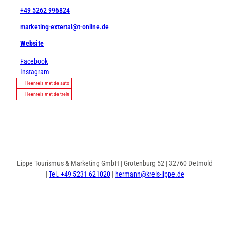
+49 5262 996824
marketing-extertal@t-online.de
Website
Facebook
Instagram
Heenreis met de auto
Heenreis met de trein
Lippe Tourismus & Marketing GmbH | Grotenburg 52 | 32760 Detmold
|
Tel. +49 5231 621020
|
hermann@kreis-lippe.de
I
F
n
a