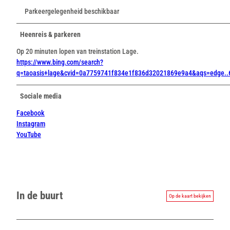
Parkeergelegenheid beschikbaar
Heenreis & parkeren
Op 20 minuten lopen van treinstation Lage.
https://www.bing.com/search?
q=taoasis+lage&cvid=0a7759741f834e1f836d32021869e9a4&aqs=edge
Sociale media
Facebook
Instagram
YouTube
In de buurt
Op de kaart bekijken