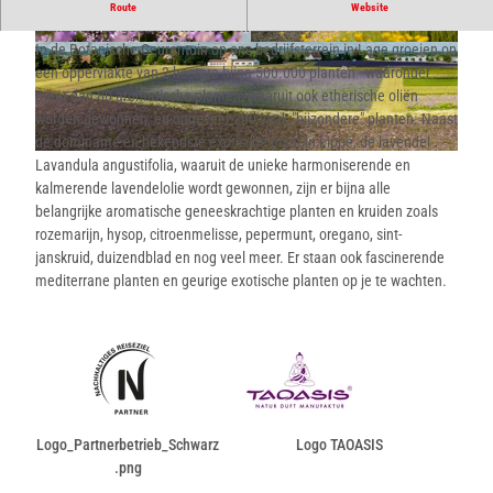
Dompel jezelf onder in de wereld van geuren. TAOASIS heet je
Route
Website
welkom in de geurtuin, het café en de winkel.
In de Botanische Geurentuin op ons bedrijfsterrein in Lage groeien op
© Teutoburger Wald Tourismus, D. Ketz
© Teutoburger Wald Tourismus, D. Ketz
een oppervlakte van 2 hectare bijna 500.000 planten - waaronder
meer dan 80 aromatische planten, waaruit ook etherische oliën
worden gewonnen, en ongeveer 200 vaak "bijzondere" planten. Naast
de dominante en bekendste exotische plant in Lippe, de lavendel
© Dominik Ketz |
CC-BY-SA
Lavandula angustifolia, waaruit de unieke harmoniserende en
kalmerende lavendelolie wordt gewonnen, zijn er bijna alle
belangrijke aromatische geneeskrachtige planten en kruiden zoals
rozemarijn, hysop, citroenmelisse, pepermunt, oregano, sint-
janskruid, duizendblad en nog veel meer. Er staan ook fascinerende
mediterrane planten en geurige exotische planten op je te wachten.
Logo_Partnerbetrieb_Schwarz
Logo TAOASIS
.png