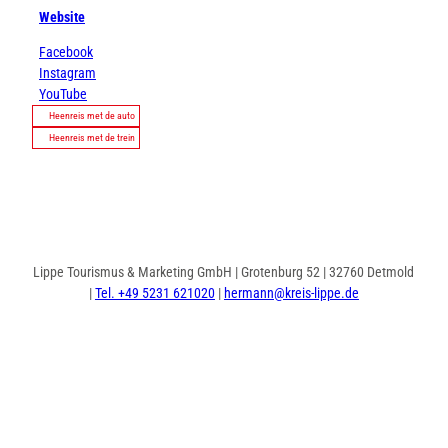
Website
Facebook
Instagram
YouTube
Heenreis met de auto
Heenreis met de trein
Lippe Tourismus & Marketing GmbH | Grotenburg 52 | 32760 Detmold
|
Tel. +49 5231 621020
|
hermann@kreis-lippe.de
I
F
n
a
s
c
t
e