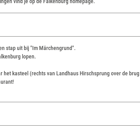
dingen vind je op de Falkenburg homepage.
en stap uit bij "Im Märchengrund".
alkenburg lopen.
aar het kasteel (rechts van Landhaus Hirschsprung over de brug
aurant!