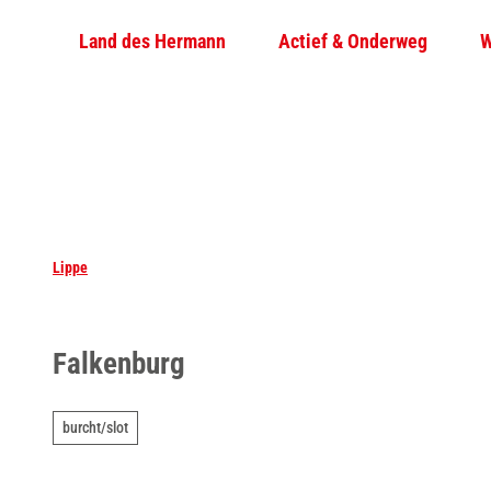
T
Land des Hermann
Actief & Onderweg
W
o
c
o
n
t
e
n
t
Lippe
Falkenburg
burcht/slot