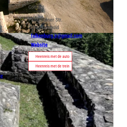
Contact
Paderborner Str.
32760
Detmold
falkenburg.jr@gmail.com
Website
en
Heenreis met de auto
Heenreis met de trein
de