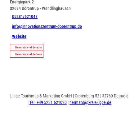
Energiepark 2
32694
Dörentrup
- Wendlinghausen
05231/621047
info@innovationszentrum-doerentrup.de
Website
Heenreis met de auto
Heenreis met de trein
Lippe Tourismus & Marketing GmbH | Grotenburg 52 | 32760 Detmold
|
Tel. +49 5231 621020
|
hermann@kreis-lippe.de
I
F
n
a