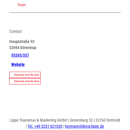
Tours
Contact
Hauptstraße 92
32694
Dörentrup
05265/557
Website
Heenreis met de auto
Heenreis met de trein
Lippe Tourismus & Marketing GmbH | Grotenburg 52 | 32760 Detmold
|
Tel. +49 5231 621020
|
hermann@kreis-lippe.de