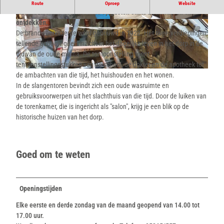
In de oude brandweerkazerne in Hillentrup wacht een privémuseum
Route
Oproep
Website
met plaatselijke geschiedenis op gasten om te bewonderen en te
ontdekken.
© Nils Domack |
CC-BY-SA
© Nils Domack |
CC-BY-SA
De brandweerkazerne werd gebouwd in 1922. Het twee verdiepingen
tellende gebouw geeft inzicht in het dagelijks leven in het dorp in de
tijd van de oude mama. De tentoonstelling toont
tentoonstellingsstukken van de school, de dokter en de apotheek tot
© Nils Domack |
CC-BY-SA
de ambachten van die tijd, het huishouden en het wonen.
In de slangentoren bevindt zich een oude wasruimte en
gebruiksvoorwerpen uit het slachthuis van die tijd. Door de luiken van
de torenkamer, die is ingericht als "salon", krijg je een blik op de
historische huizen van het dorp.
Goed om te weten
Openingstijden
Elke eerste en derde zondag van de maand geopend van 14.00 tot
17.00 uur.