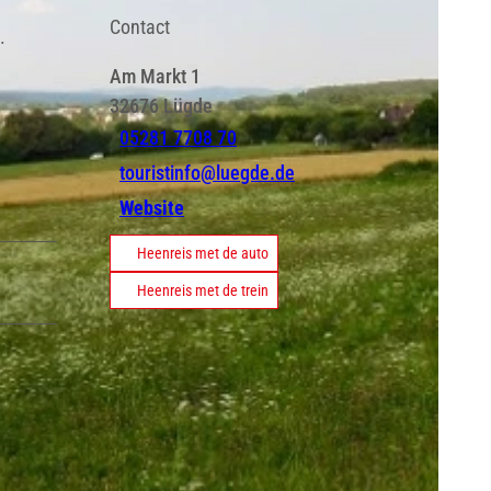
Contact
.
Am Markt 1
32676
Lügde
05281 7708 70
touristinfo@luegde.de
Website
Heenreis met de auto
Heenreis met de trein