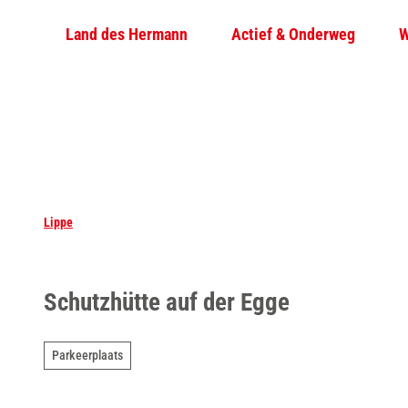
T
Land des Hermann
Actief & Onderweg
W
o
c
o
n
t
e
n
t
Lippe
Schutzhütte auf der Egge
Parkeerplaats