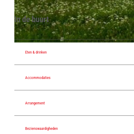
In de buurt
© Andreas Rahns
© Andreas Rahns
Eten & drinken
Accommodaties
Arrangement
Bezienswaardigheden