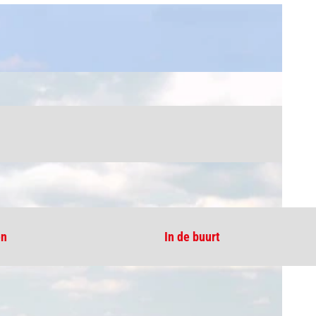
en
In de buurt