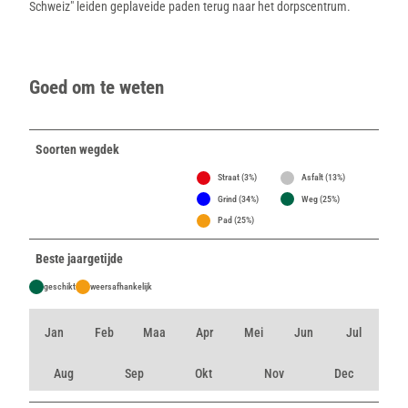
Schweiz" leiden geplaveide paden terug naar het dorpscentrum.
Goed om te weten
Soorten wegdek
Straat (3%)
Asfalt (13%)
Grind (34%)
Weg (25%)
Pad (25%)
Beste jaargetijde
geschikt
weersafhankelijk
Jan
Feb
Maa
Apr
Mei
Jun
Jul
Aug
Sep
Okt
Nov
Dec