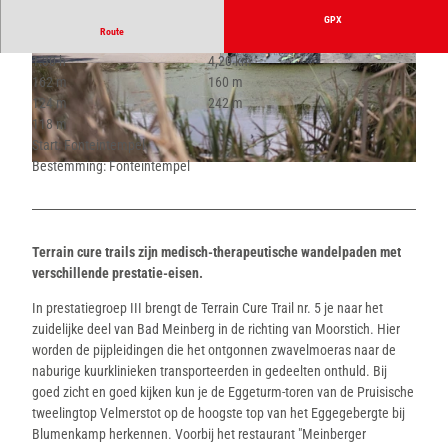
GPX
Route
1:30 h
4,20 km
© GesUndTourismus Horn-Bad Meinberg Gmb
© Sinya Nielsen, GesUndTourismus Horn-Bad
162 m
160 m
H |
CC-BY-SA
Meinberg GmbH |
CC-BY-SA
124 m
242 m
118 m
Start: Fonteintempel
Bestemming: Fonteintempel
© GesUndTourismus Horn-Bad Meinberg GmbH | AI-geoptimaliseerd |
CC-BY-SA
Terrain cure trails zijn medisch-therapeutische wandelpaden met
verschillende prestatie-eisen.
In prestatiegroep III brengt de Terrain Cure Trail nr. 5 je naar het
zuidelijke deel van Bad Meinberg in de richting van Moorstich. Hier
worden de pijpleidingen die het ontgonnen zwavelmoeras naar de
naburige kuurklinieken transporteerden in gedeelten onthuld. Bij
goed zicht en goed kijken kun je de Eggeturm-toren van de Pruisische
tweelingtop Velmerstot op de hoogste top van het Eggegebergte bij
Blumenkamp herkennen. Voorbij het restaurant "Meinberger