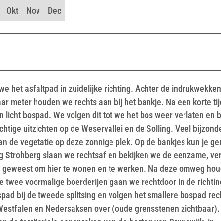
Okt
Nov
Dec
we het asfaltpad in zuidelijke richting. Achter de indrukwekke
r meter houden we rechts aan bij het bankje. Na een korte ti
n licht bospad. We volgen dit tot we het bos weer verlaten en b
htige uitzichten op de Weservallei en de Solling. Veel bijzond
van de vegetatie op deze zonnige plek. Op de bankjes kun je ge
ting Strohberg slaan we rechtsaf en bekijken we de eenzame, ve
ijn geweest om hier te wonen en te werken. Na deze omweg ho
e twee voormalige boerderijen gaan we rechtdoor in de richtin
spad bij de tweede splitsing en volgen het smallere bospad rec
Westfalen en Nedersaksen over (oude grensstenen zichtbaar).