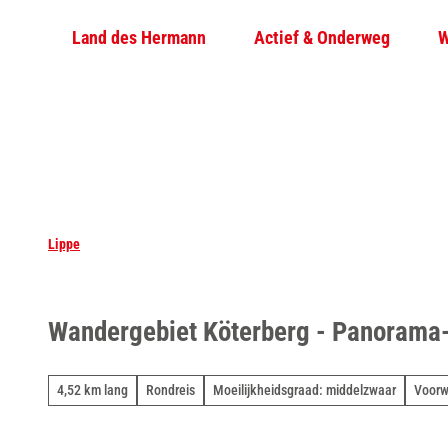
T
Land des Hermann
Actief & Onderweg
W
o
c
o
n
t
e
n
t
Lippe
Wandergebiet Köterberg - Panorama
4,52 km lang
Rondreis
Moeilijkheidsgraad: middelzwaar
Voorw