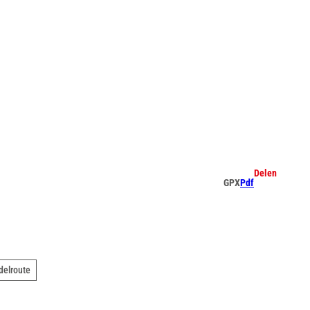
Delen
GPX
Pdf
elroute