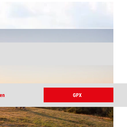
ten
GPX