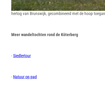
fantastische uitzichten over het weidse landschap. Je st
Westfalen en Nedersaksen over. De smalle Nedersaksische
hertog van Brunswijk, gecombineerd met de hoop toegang
© Stadt Lügde, Tourist-Information Lügde |
CC-BY-SA
Meer wandeltochten rond de Köterberg
-
Siedlertour
-
Natuur op pad