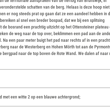
n de territoriale aanspraken van de hertog van Brunswijk, in
veronderstelde schatten van de berg. Helaas is deze hoop niet
n er nog steeds prat op gaan dat ze een aandeel hebben in 
reiken al snel een breder bospad, dat we bij een splitsing
t de bosrand een prachtig uitzicht op het Ottensteiner plateau
teken de weg naar de top over, beklimmen een pad aan de and
 Na een paar meter buigt het pad naar rechts af in een pracht
terberg naar de Westerberg en Hohen Mörth tot aan de Pyrmontv
ile bergpad naar de top boven de Rote Wand. We dalen af naar 
d met een witte 2 op een blauwe achtergrond;