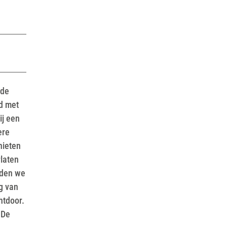
nde
jd met
ij een
ere
nieten
rlaten
uden we
g van
htdoor.
 De