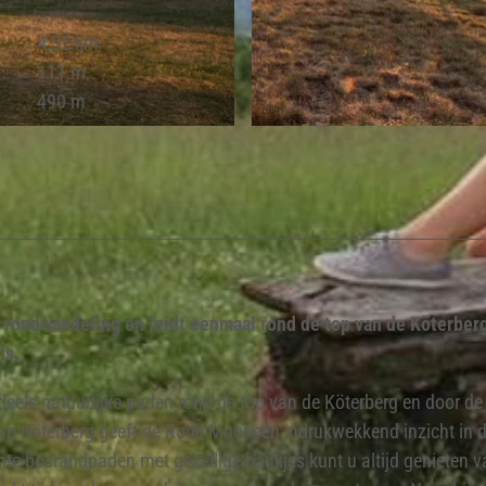
4,52 km
111 m
490 m
© JESSICA BEUCHLER |
CC-BY-SA
rondwandeling en leidt eenmaal rond de top van de Köterberg
is.
ndeels natuurlijke paden rond de top van de Köterberg en door de
 dorp Köterberg geeft de Rode Muur een indrukwekkend inzicht in 
hte bosrandpaden met gezellige bankjes kunt u altijd genieten v