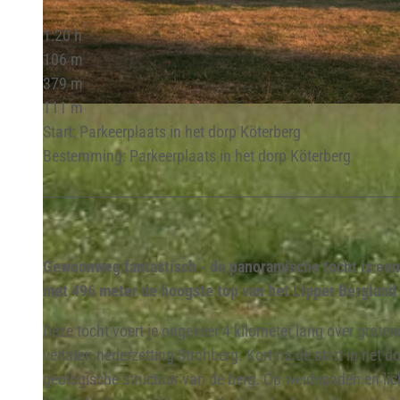
1:20 h
106 m
379 m
111 m
© JESSICA BEUCHLER |
CC-BY-SA
Start: Parkeerplaats in het dorp Köterberg
Bestemming: Parkeerplaats in het dorp Köterberg
Gewoonweg fantastisch - de panoramische tocht is een 
met 496 meter de hoogste top van het Lipper Bergland 
Deze tocht voert je ongeveer 4 kilometer lang over grote
verlaten nederzetting Strohberg. Kort na de start in het
geologische structuur van de berg. Op weidepaden en lic