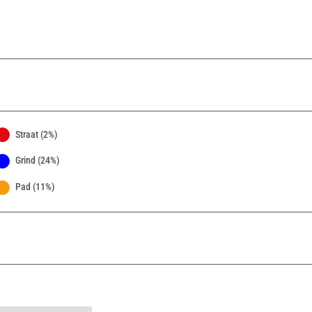
Straat (2%)
Grind (24%)
Pad (11%)