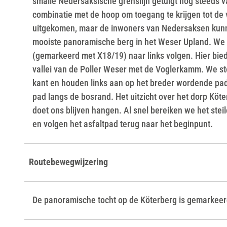
smalle Nedersaksische grenslijn getuigt nog steeds va
combinatie met de hoop om toegang te krijgen tot de 
uitgekomen, maar de inwoners van Nedersaksen kunne
mooiste panoramische berg in het Weser Upland. We be
(gemarkeerd met X18/19) naar links volgen. Hier bied
vallei van de Poller Weser met de Voglerkamm. We s
kant en houden links aan op het breder wordende pad.
pad langs de bosrand. Het uitzicht over het dorp Kö
doet ons blijven hangen. Al snel bereiken we het ste
en volgen het asfaltpad terug naar het beginpunt.
Routebewegwijzering
De panoramische tocht op de Köterberg is gemarkeer