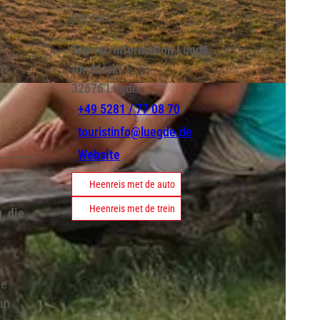
Contact
Tourist-Information Lügde
Am Markt 1
32676
Lügde
+49 5281 / 77 08 70
touristinfo@luegde.de
Website
Heenreis met de auto
Heenreis met de trein
, die
de
an