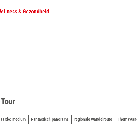
ellness & Gezondheid
D
Zoeken
e
l
e
n
-Tour
aarde: medium
Fantastisch panorama
regionale wandelroute
Themawand