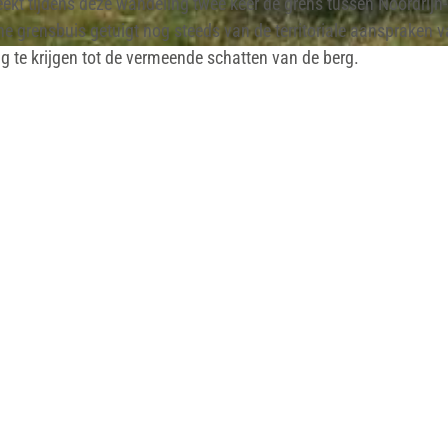
eekt tijdens deze wandeling twee keer de grens tussen Noordrijn-
 grensbuis getuigt nog steeds van de territoriale aanspraken v
 te krijgen tot de vermeende schatten van de berg.