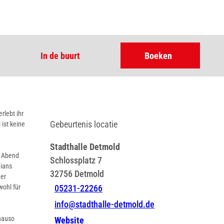
In de buurt
Boeken
rlebt ihr
Gebeurtenis locatie
ist keine
Stadthalle Detmold
m Abend
Schlossplatz 7
dians
32756
Detmold
der
wohl für
05231-22266
info@stadthalle-detmold.de
enauso
Website