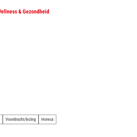
ellness & Gezondheid
D
Zoeken
e
l
e
n
Voordracht/lezing
Horeca