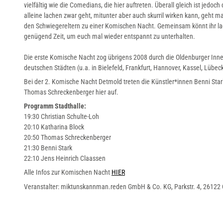
vielfältig wie die Comedians, die hier auftreten. Überall gleich ist jed
alleine lachen zwar geht, mitunter aber auch skurril wirken kann, geht
den Schwiegereltern zu einer Komischen Nacht. Gemeinsam könnt ihr lac
genügend Zeit, um euch mal wieder entspannt zu unterhalten.
Die erste Komische Nacht zog übrigens 2008 durch die Oldenburger Innen
deutschen Städten (u.a. in Bielefeld, Frankfurt, Hannover, Kassel, Lübec
Bei der 2. Komische Nacht Detmold treten die Künstler*innen Benni Star
Thomas Schreckenberger hier auf.
Programm Stadthalle:
19:30 Christian Schulte-Loh
20:10 Katharina Block
20:50 Thomas Schreckenberger
21:30 Benni Stark
22:10 Jens Heinrich Claassen
Alle Infos zur Komischen Nacht
HIER
Veranstalter: miktunskannman.reden GmbH & Co. KG, Parkstr. 4, 26122