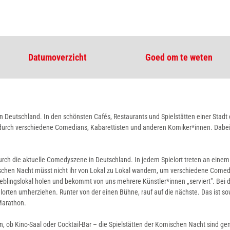
Datumoverzicht
Goed om te weten
 Deutschland. In den schönsten Cafés, Restaurants und Spielstätten einer Stadt e
durch verschiedene Comedians, Kabarettisten und anderen Komiker*innen. Dabei 
rch die aktuelle Comedyszene in Deutschland. In jedem Spielort treten an eine
ischen Nacht müsst nicht ihr von Lokal zu Lokal wandern, um verschiedene Come
 Lieblingslokal holen und bekommt von uns mehrere Künstler*innen „serviert". Bei 
rten umherziehen. Runter von der einen Bühne, rauf auf die nächste. Das ist so
Marathon.
n, ob Kino-Saal oder Cocktail-Bar – die Spielstätten der Komischen Nacht sind g