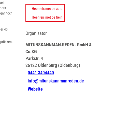
weil
mors -
Heenreis met de auto
ogar noch
Heenreis met de trein
ber 40
Organisator
Sprünken,
MITUNSKANNMAN.REDEN. GmbH &
Co.KG
Parkstr. 4
26122
Oldenburg (Oldenburg)
0441 3404440
info@mitunskannmanreden.de
Website