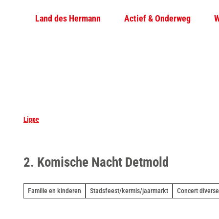
T
Land des Hermann
Actief & Onderweg
W
o
c
o
n
t
e
n
t
Lippe
2. Komische Nacht Detmold
Familie en kinderen
Stadsfeest/kermis/jaarmarkt
Concert diverse