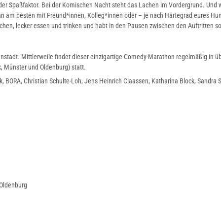
och der Spaßfaktor. Bei der Komischen Nacht steht das Lachen im Vordergrund. Und 
 man am besten mit Freund*innen, Kolleg*innen oder – je nach Härtegrad eures Hu
hen, lecker essen und trinken und habt in den Pausen zwischen den Auftritten s
stadt. Mittlerweile findet dieser einzigartige Comedy-Marathon regelmäßig in ü
k, Münster und Oldenburg) statt.
k, BORA, Christian Schulte-Loh, Jens Heinrich Claassen, Katharina Block, Sandra 
 Oldenburg