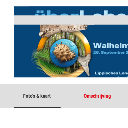
© Lippisches Landesmuseum Detmold / labor b
Foto's & kaart
Omschrijving