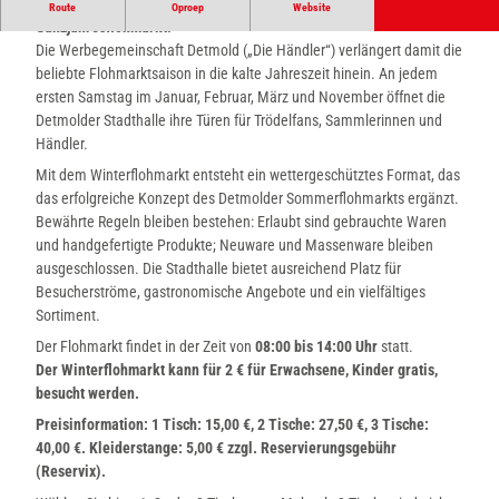
Der traditionelle Sommerflohmarkt in der Innenstadt wird zum
Route
Oproep
Website
e
Ganzjahresflohmarkt!
c
Die Werbegemeinschaft Detmold („Die Händler“) verlängert damit die
t
beliebte Flohmarktsaison in die kalte Jahreszeit hinein. An jedem
e
ersten Samstag im Januar, Februar, März und November öffnet die
d
Detmolder Stadthalle ihre Türen für Trödelfans, Sammlerinnen und
_
Händler.
c
Mit dem Winterflohmarkt entsteht ein wettergeschütztes Format, das
r
das erfolgreiche Konzept des Detmolder Sommerflohmarkts ergänzt.
o
Bewährte Regeln bleiben bestehen: Erlaubt sind gebrauchte Waren
p
und handgefertigte Produkte; Neuware und Massenware bleiben
m
ausgeschlossen. Die Stadthalle bietet ausreichend Platz für
i
Besucherströme, gastronomische Angebote und ein vielfältiges
d
Sortiment.
d
l
Der Flohmarkt findet in der Zeit von
08:00 bis 14:00 Uhr
statt.
e
Der Winterflohmarkt kann für 2 € für Erwachsene, Kinder gratis,
_
besucht werden.
L
Preisinformation: 1 Tisch: 15,00 €, 2 Tische: 27,50 €, 3 Tische:
o
40,00 €. Kleiderstange: 5,00 € zzgl. Reservierungsgebühr
g
(Reservix).
o