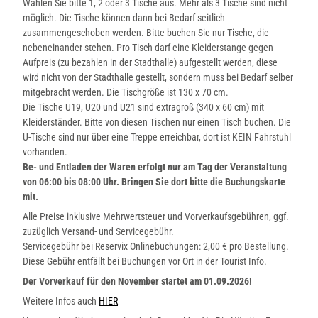
Wählen Sie bitte 1, 2 oder 3 Tische aus. Mehr als 3 Tische sind nicht
_
möglich. Die Tische können dann bei Bedarf seitlich
W
zusammengeschoben werden. Bitte buchen Sie nur Tische, die
i
nebeneinander stehen. Pro Tisch darf eine Kleiderstange gegen
n
Aufpreis (zu bezahlen in der Stadthalle) aufgestellt werden, diese
t
wird nicht von der Stadthalle gestellt, sondern muss bei Bedarf selber
e
mitgebracht werden. Die Tischgröße ist 130 x 70 cm.
r
Die Tische U19, U20 und U21 sind extragroß (340 x 60 cm) mit
f
Kleiderständer. Bitte von diesen Tischen nur einen Tisch buchen. Die
l
U-Tische sind nur über eine Treppe erreichbar, dort ist KEIN Fahrstuhl
o
vorhanden.
h
Be- und Entladen der Waren erfolgt nur am Tag der Veranstaltung
m
von 06:00 bis 08:00 Uhr. Bringen Sie dort bitte die Buchungskarte
a
mit.
r
k
Alle Preise inklusive Mehrwertsteuer und Vorverkaufsgebühren, ggf.
t
zuzüglich Versand- und Servicegebühr.
-
Servicegebühr bei Reservix Onlinebuchungen: 2,00 € pro Bestellung.
t
Diese Gebühr entfällt bei Buchungen vor Ort in der Tourist Info.
r
Der Vorverkauf für den November startet am 01.09.2026!
a
Weitere Infos auch
HIER
n