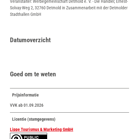
s
Veranstalter: Werbegemeinschaft Detmold e. V. - Die Händler, Ernest-
p
Solvay-Weg 2, 32760 Detmold in Zusammenarbeit mit der Detmolder
a
Stadthallen GmbH
r
e
n
Datumoverzicht
t
_
f
a
r
b
Goed om te weten
i
g
.
Prijsinformatie
p
n
VVK ab 01.09.2026
g
Licentie (stamgegevens)
Lippe Tourismus & Marketing GmbH