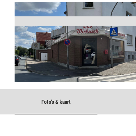
© Stadt Bad Salzuflen / Oliver Siekmann |
CC-BY-SA
Foto's & kaart