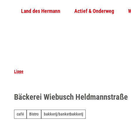
T
Land des Hermann
Actief & Onderweg
W
o
c
o
n
t
e
n
t
Lippe
Bäckerei Wiebusch Heldmannstraße
café
Bistro
bakkerij/banketbakkerij