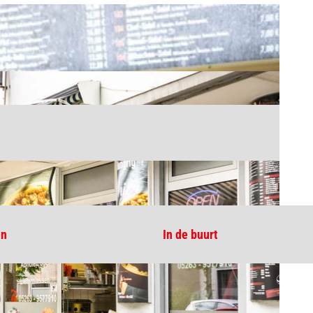
en
In de buurt