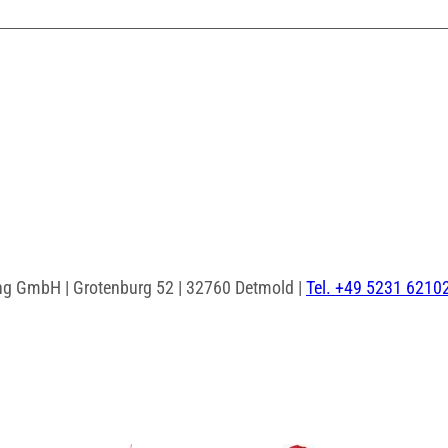
ng GmbH | Grotenburg 52 | 32760 Detmold |
Tel. +49 5231 6210
I
F
n
a
s
c