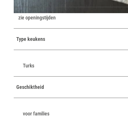
© Teutoburger Wald / LTM GmbH, D. Ketz |
CC-BY-SA
zie openingstijden
Type keukens
Turks
Geschiktheid
voor families