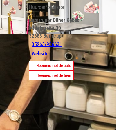
Huurder/operator
Barntruper Döner Kebab
Mittelstraße 30
32683
Barntrup
05263/956631
Website
Heenreis met de auto
Heenreis met de trein