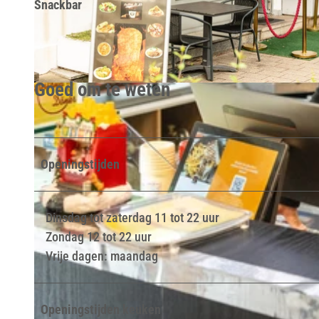
Snackbar
Goed om te weten
© Teutoburger Wald / LTM GmbH, D. Ketz |
CC-BY-SA
Openingstijden
Dinsdag tot zaterdag 11 tot 22 uur
Zondag 12 tot 22 uur
Vrije dagen: maandag
Openingstijden keuken