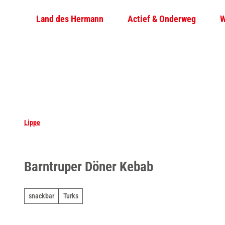
T
Land des Hermann
Actief & Onderweg
W
o
c
o
n
t
e
n
t
Lippe
Barntruper Döner Kebab
snackbar
Turks