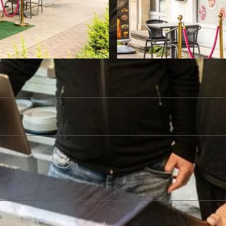
© Teutoburger Wald / LTM GmbH, D. Ketz |
CC-BY-SA