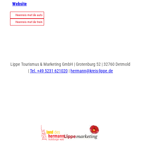
Website
Heenreis met de auto
Heenreis met de trein
Lippe Tourismus & Marketing GmbH | Grotenburg 52 | 32760 Detmold
|
Tel. +49 5231 621020
|
hermann@kreis-lippe.de
I
F
n
a
s
c
t
e
a
b
g
o
r
o