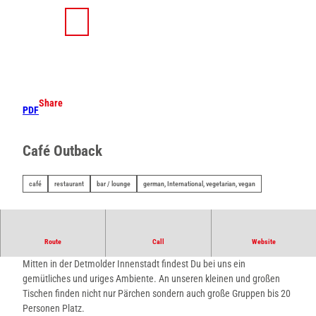
T
o
S
Search
Menu
c
h
o
a
n
r
t
e
e
Share
PDF
n
t
Café Outback
café
restaurant
bar / lounge
german, International, vegetarian, vegan
Burgerglück Detmold
Route
Call
Website
Mitten in der Detmolder Innenstadt findest Du bei uns ein
gemütliches und uriges Ambiente. An unseren kleinen und großen
Tischen finden nicht nur Pärchen sondern auch große Gruppen bis 20
Personen Platz.