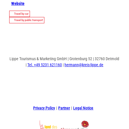
Website
Travel by car
Travel by public transport
Lippe Tourismus & Marketing GmbH | Grotenburg 52 | 32760 Detmold
|
Tel. +49 5231 621160
|
hermann@kreis-lippe.de
F
P
I
a
i
n
c
n
s
e
t
t
Privacy Policy
Partner
Legal Notice
b
e
a
o
r
g
o
e
r
k
s
a
t
m