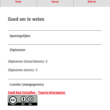
Kebab en meer rechtstreeks uit Holzhausen.
Route
Oproep
Website
Goed om te weten
Openingstijden
Zitplaatsen
Zitplaatsen (totaal binnen): 0
Zitplaatsen (terras): 0
Licentie (stamgegevens)
Stadt Bad Salzuflen - Tourist Information