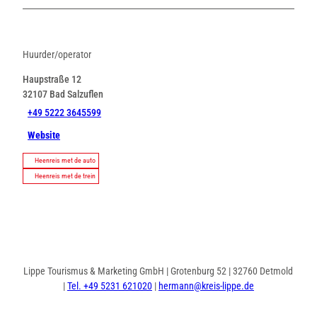
Huurder/operator
Haupstraße 12
32107
Bad Salzuflen
+49 5222 3645599
Website
Heenreis met de auto
Heenreis met de trein
Lippe Tourismus & Marketing GmbH | Grotenburg 52 | 32760 Detmold
|
Tel. +49 5231 621020
|
hermann@kreis-lippe.de