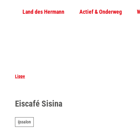
T
Land des Hermann
Actief & Onderweg
W
o
c
o
n
t
e
n
t
Lippe
Eiscafé Sisina
ijssalon