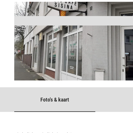
© Oliver Siekmann, Stadt Bad Salzuflen |
CC-BY-SA
Foto's & kaart