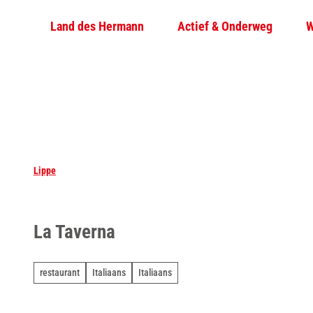
T
Land des Hermann
Actief & Onderweg
W
o
c
o
n
t
e
n
t
Lippe
La Taverna
restaurant
Italiaans
Italiaans