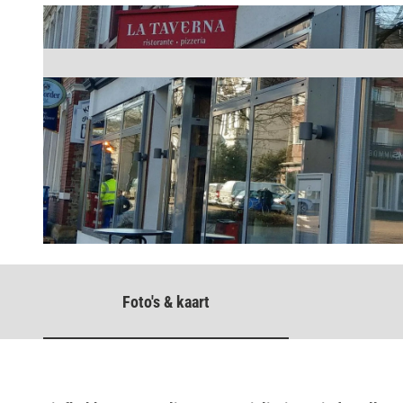
© Stadt Bad Salzuflen / Oliver Siekmann |
CC-BY-SA
Foto's & kaart