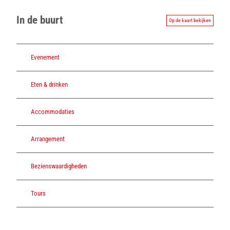
v
In de buurt
i
Op de kaart bekijken
c
e
_
Evenement
2
Eten & drinken
Accommodaties
Arrangement
Bezienswaardigheden
Tours