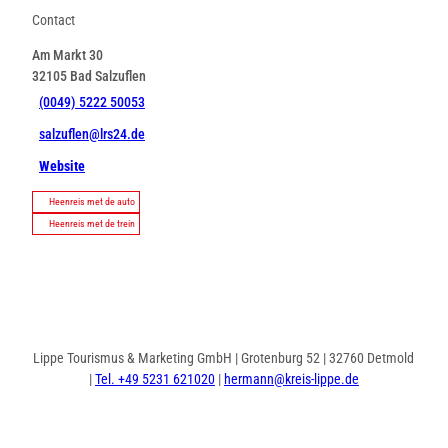
Contact
Am Markt 30
32105
Bad Salzuflen
(0049) 5222 50053
salzuflen@lrs24.de
Website
Heenreis met de auto
Heenreis met de trein
Lippe Tourismus & Marketing GmbH | Grotenburg 52 | 32760 Detmold
|
Tel. +49 5231 621020
|
hermann@kreis-lippe.de