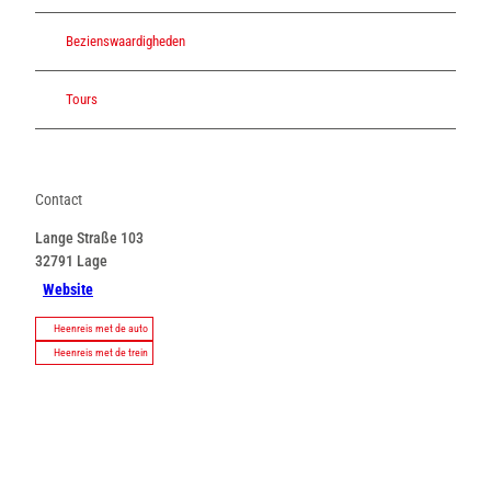
Bezienswaardigheden
Tours
Contact
Lange Straße 103
32791
Lage
Website
Heenreis met de auto
Heenreis met de trein