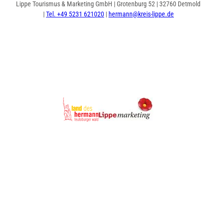
Lippe Tourismus & Marketing GmbH | Grotenburg 52 | 32760 Detmold
|
Tel. +49 5231 621020
|
hermann@kreis-lippe.de
I
F
n
a
s
c
t
e
a
b
g
o
r
o
a
k
m