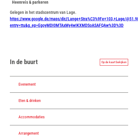
Heenreis & parkeren
Gelegen in het stadscentrum van Lage.
https://www.google.de/maps/dir//Lange+Stra%C3%9Fe+103,+Lage/@51
entry=ttu&g_ep=EgoyMDI0MTAxMy4wIKXMDSoASAFQAw%3D%3D
In de buurt
Op de kaart bekijken
Evenement
Eten & drinken
Accommodaties
Arrangement