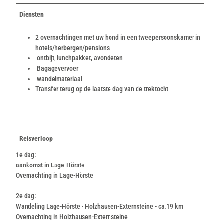
u
Diensten
r
i
s
2 overnachtingen met uw hond in een tweepersoonskamer in
m
hotels/herbergen/pensions
u
ontbijt, lunchpakket, avondeten
s
Bagagevervoer
-
wandelmateriaal
F
Transfer terug op de laatste dag van de trektocht
-
G
r
a
Reisverloop
w
e
1e dag:
(
aankomst in Lage-Hörste
7
Overnachting in Lage-Hörste
8
)
2e dag:
_
Wandeling Lage-Hörste - Holzhausen-Externsteine - ca.19 km
k
Overnachting in Holzhausen-Externsteine