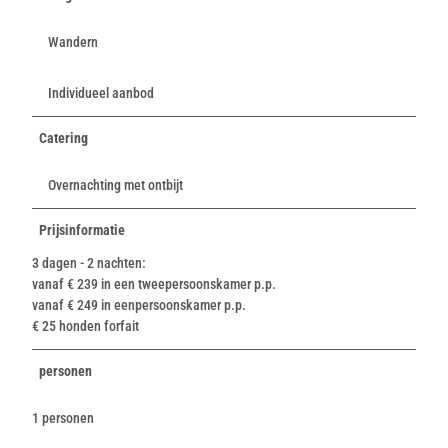
n
-
Wandern
T
e
Individueel aanbod
u
t
Catering
o
b
Overnachting met ontbijt
u
r
g
Prijsinformatie
e
3 dagen - 2 nachten:
r
vanaf € 239 in een tweepersoonskamer p.p.
-
vanaf € 249 in eenpersoonskamer p.p.
W
€ 25 honden forfait
a
l
personen
d
-
T
1 personen
o