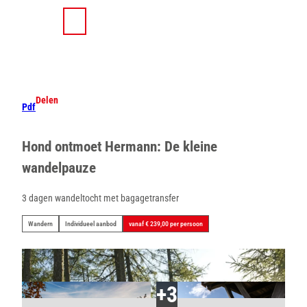
T
o
D
Zoeken
Menu
c
e
o
l
n
e
t
n
e
Delen
Pdf
n
t
Hond ontmoet Hermann: De kleine
wandelpauze
3 dagen wandeltocht met bagagetransfer
Wandern
Individueel aanbod
vanaf € 239,00 per persoon