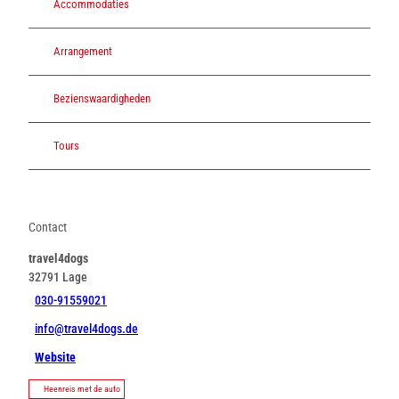
Accommodaties
Arrangement
Bezienswaardigheden
Tours
Contact
travel4dogs
32791
Lage
030-91559021
info@travel4dogs.de
Website
Heenreis met de auto