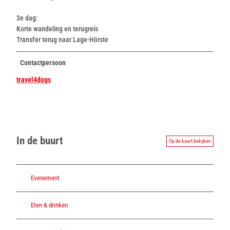
l
e
3e dag:
i
Korte wandeling en terugreis
n
Transfer terug naar Lage-Hörste
.
j
Contactpersoon
p
g
travel4dogs
In de buurt
Op de kaart bekijken
Evenement
Eten & drinken