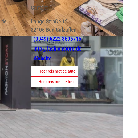
Contact
r de
Lange Straße 12
32105
Bad Salzuflen
(0049) 5222 3696715
info@fashionstore.de
Website
Heenreis met de auto
Heenreis met de trein