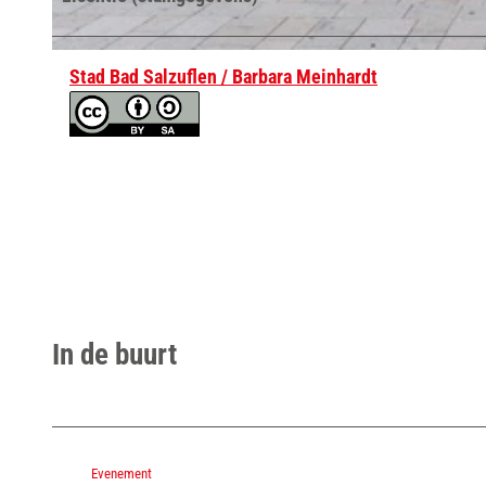
_
2
© Stadt Bad Salzuflen / Barbara Meinhardt, Oliver Siekmann |
CC-BY-SA
Stad Bad Salzuflen / Barbara Meinhardt
In de buurt
Evenement