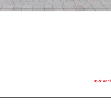
_
3
Op de kaart 