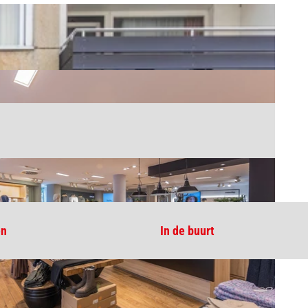
en
In de buurt