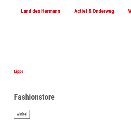
T
Land des Hermann
Actief & Onderweg
W
o
c
o
n
t
e
n
t
Lippe
Fashionstore
winkel