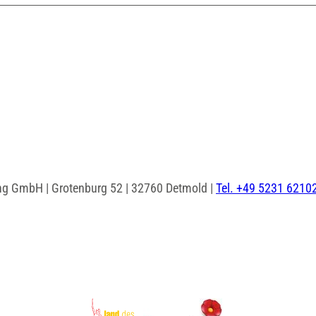
ng GmbH | Grotenburg 52 | 32760 Detmold |
Tel. +49 5231 6210
I
F
n
a
s
c