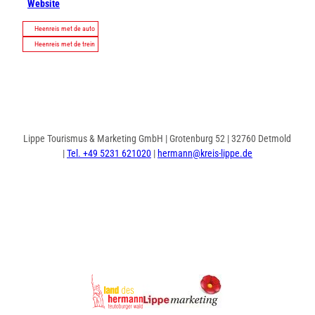
Website
Heenreis met de auto
Heenreis met de trein
Lippe Tourismus & Marketing GmbH | Grotenburg 52 | 32760 Detmold
|
Tel. +49 5231 621020
|
hermann@kreis-lippe.de
I
F
n
a
s
c
t
e
a
b
g
o
r
o