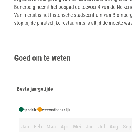
e
Bunerberg neemt het bospad de toevoer 4 van de Nelkenwe
u
Van hieruit is het historische stadscentrum van Blomber
t
stop bij de plaatselijke restaurants is altijd de moeite wa
o
n
a
v
Goed om te weten
i
g
a
t
Beste jaargetijde
o
r
.
geschikt
weersafhankelijk
p
n
Jan
Feb
Maa
Apr
Mei
Jun
Jul
Aug
Sep
g