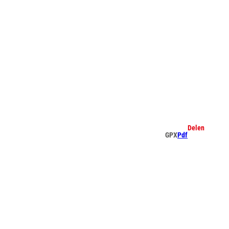
Delen
GPX
Pdf