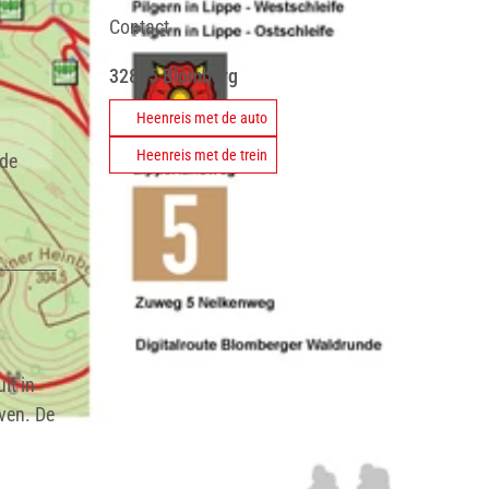
Contact
32825
Blomberg
Heenreis met de auto
Heenreis met de trein
 de
it in
oven. De