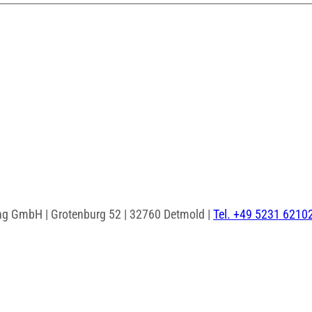
ng GmbH | Grotenburg 52 | 32760 Detmold |
Tel. +49 5231 6210
I
F
n
a