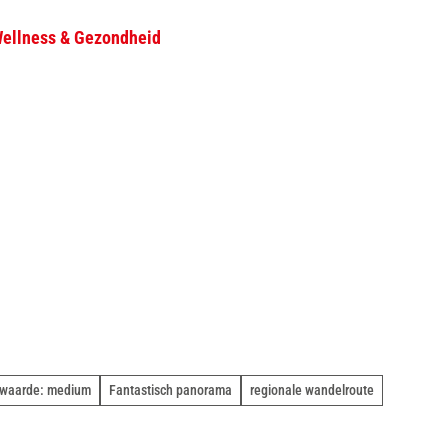
ellness & Gezondheid
D
Zoeken
e
l
e
n
waarde: medium
Fantastisch panorama
regionale wandelroute