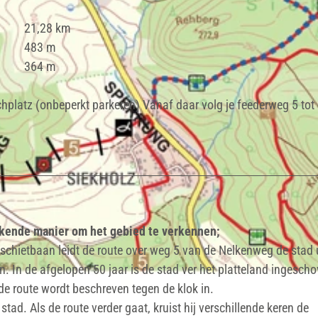
21,28 km
483 m
364 m
schplatz (onbeperkt parkeren) Vanaf daar volg je feederweg 5 tot
ekende manier om het gebied te verkennen;
schietbaan leidt de route over weg 5 van de Nelkenweg de stad u
n. In de afgelopen 50 jaar is de stad ver het platteland ingesch
de route wordt beschreven tegen de klok in.
stad. Als de route verder gaat, kruist hij verschillende keren de