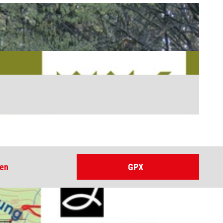
ten
GPX