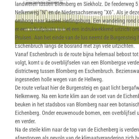
landweren tussen Blomberg en Siekholz. De feederweg 5
Nelkenweg "N" en de Niedersachsenweg "X6". Als je deze l
©
CC-BY-SA
omhoog naar kasteel Herlingsburg. Een wandeling rond de 
er een schuilplaats is met een indrukwekkend uitzicht om
Pruisen. Aan het einde van de lus neemt de Burgensteig h
Eschenbruch langs de bosrand met zijn vele uitzichten.
U
Vanaf Eschenbruch is de route bijna helemaal bebost tot
m
volgt, komt u de overblijfselen van een Blombergse verd
l
districtweg tussen Blomberg en Eschenbruch. Bezienswaard
e
ingesneden holle wegen van de Hellweg.
i
De route verlaat hier de Burgensteig en gaat licht berga
t
Nelkenweg. Na een korte klim aan de voet van de Eichenb
u
beuken in het stadsbos van Blomberg naar een botanisch
n
Eichenberg. Onder eeuwenoude bomen, een overblijfsel ui
g
en verder.
_
Na de steile klim naar de top van de Eichenberg is verder
T
afgestorven als gevolg van de klimaatverandering zich h