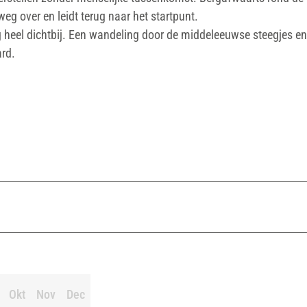
g over en leidt terug naar het startpunt.
g heel dichtbij. Een wandeling door de middeleeuwse steegjes e
ard.
Okt
Nov
Dec