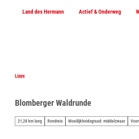
T
Land des Hermann
Actief & Onderweg
W
o
c
o
n
t
e
n
t
Lippe
Blomberger Waldrunde
21,28 km lang
Rondreis
Moeilijkheidsgraad: middelzwaar
Voor