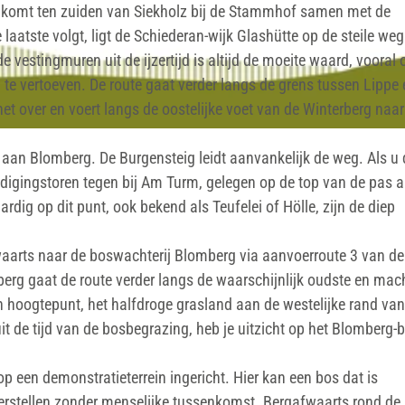
 komt ten zuiden van Siekholz bij de Stammhof samen met de
aatste volgt, ligt de Schiederan-wijk Glashütte op de steile weg
vestingmuren uit de ijzertijd is altijd de moeite waard, vooral
 te vertoeven. De route gaat verder langs de grens tussen Lippe 
et over en voert langs de oostelijke voet van de Winterberg naar
 aan Blomberg. De Burgensteig leidt aanvankelijk de weg. Als u
edigingstoren tegen bij Am Turm, gelegen op de top van de pas 
ig op dit punt, ook bekend als Teufelei of Hölle, zijn de diep
fwaarts naar de boswachterij Blomberg via aanvoerroute 3 van de
erg gaat de route verder langs de waarschijnlijk oudste en mac
 hoogtepunt, het halfdroge grasland aan de westelijke rand van
t de tijd van de bosbegrazing, heb je uitzicht op het Blomberg-
op een demonstratieterrein ingericht. Hier kan een bos dat is
erstellen zonder menselijke tussenkomst. Bergafwaarts rond de