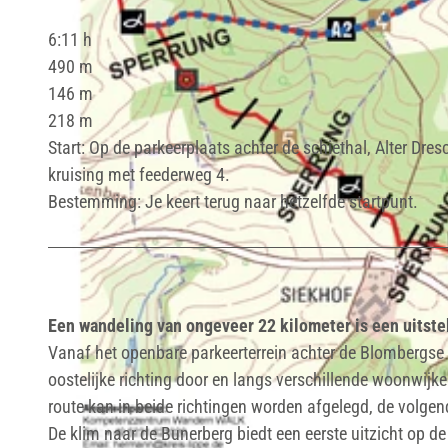
6:11 h
490 m
146 m
218 m
Start: Op de parkeerplaats achter de schiethal, Alter Dre
kruising met feederweg 4.
Bestemming: Je keert terug naar hetzelfde startpunt.
Een wandeling van ongeveer 22 kilometer is een uitst
Vanaf het openbare parkeerterrein achter de Blombergse 
oostelijke richting door en langs verschillende woonwijke
route kan in beide richtingen worden afgelegd, de volgen
De klim naar de Bunerberg biedt een eerste uitzicht op de 