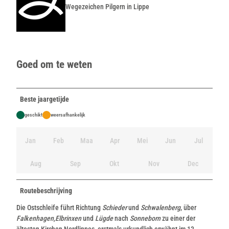
Wegezeichen Pilgern in Lippe
Goed om te weten
Beste jaargetijde
geschikt
weersafhankelijk
Jan
Feb
Maa
Apr
Mei
Jun
Jul
Aug
Sep
Okt
Nov
Dec
Routebeschrijving
Die Ostschleife führt Richtung
Schieder
und
Schwalenberg
, über
Falkenhagen,
Elbrinxen
und
Lügde
nach
Sonneborn
zu einer der
ältesten Kirchen Nordlippes, erstmals urkundlich erwähnt im 13.