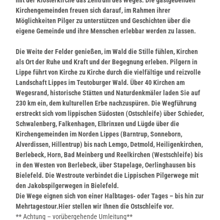
Kirchengemeinden freuen sich darauf, im Rahmen ihrer
Möglichkeiten Pilger zu unterstützen und Geschichten über die
eigene Gemeinde und ihre Menschen erlebbar werden zu lassen.
Die Weite der Felder genießen, im Wald die Stille fühlen, Kirchen
als Ort der Ruhe und Kraft und der Begegnung erleben. Pilgern in
Lippe führt von Kirche zu Kirche durch die vielfältige und reizvolle
Landschaft Lippes im Teutoburger Wald. Über 40 Kirchen am
Wegesrand, historische Stätten und Naturdenkmäler laden Sie auf
230 km ein, dem kulturellen Erbe nachzuspüren. Die Wegführung
erstreckt sich vom lippischen Südosten (
Ostschleife
) über Schieder,
Schwalenberg, Falkenhagen, Elbrinxen und Lügde über die
Kirchengemeinden im Norden Lippes (Barntrup, Sonneborn,
Alverdissen, Hillentrup) bis nach Lemgo, Detmold, Heiligenkirchen,
Berlebeck, Horn, Bad Meinberg und Reelkirchen (
Westschleife
) bis
in den Westen von Berlebeck, über Stapelage, Oerlinghausen bis
Bielefeld. Die
Westroute
verbindet die Lippischen Pilgerwege mit
den Jakobspilgerwegen in Bielefeld.
Die Wege eignen sich von einer Halbtages- oder Tages – bis hin zur
Mehrtagestour.
Hier stellen wir Ihnen die Ostschleife vor.
** Achtung – vorübergehende Umleitung**