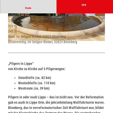
GPX
Route
24:08 h
81,61 km
© im Auftrag der Lippischen Landeskirche, Ro
© im Auftrag der Lippischen Landeskirche, Ro
2.052 m
2.049 m
bin Jähne |
CC-BY-ND
bin Jähne |
CC-BY-ND
103 m
348 m
245 m
Start: Im Seligen Winkel, 32825 Blomberg
Bestemming: Im Seligen Winkel, 32825 Blomberg
© im Auftrag der Lippischen Landeskirche, Robin Jähne |
CC-BY-ND
„Pilgern in Lippe“
von Kirche zu Kirche auf 3 Pilgerwegen:
Ostschleife (ca. 82 km)
Westschleife (ca. 110 km)
Westroute (ca. 39 km)
Pilgern in oder nach Lippe – das ist nicht neu. Vor der Reformation
gab es auch in Lippe Orte, die jahrzehntelang Wallfahrtsorte waren.
Blomberg, das in vorreformatorischer Zeit Wallfahrtsort war, bildet
mit der Klosterkirche das Zentrum des Weges. Die gastgebenden