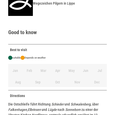
Wegezeichen Pilgern in Lippe
Good to know
Best to visit
suitable
Depends on weather
Jan
Feb
Mar
Apr
May
Jun
Jul
Aug
Sep
Oct
Nov
Dec
Directions
Die Ostschleife führt Richtung
Schieder
und
Schwalenberg
, über
Falkenhagen,
Elbrinxen
und
Lügde
nach
Sonneborn
zu einer der
ältesten Kirchen Nordlippes, erstmals urkundlich erwähnt im 13.