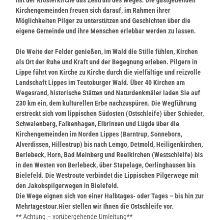
Kirchengemeinden freuen sich darauf, im Rahmen ihrer
Möglichkeiten Pilger zu unterstützen und Geschichten über die
eigene Gemeinde und ihre Menschen erlebbar werden zu lassen.
Die Weite der Felder genießen, im Wald die Stille fühlen, Kirchen
als Ort der Ruhe und Kraft und der Begegnung erleben. Pilgern in
Lippe führt von Kirche zu Kirche durch die vielfältige und reizvolle
Landschaft Lippes im Teutoburger Wald. Über 40 Kirchen am
Wegesrand, historische Stätten und Naturdenkmäler laden Sie auf
230 km ein, dem kulturellen Erbe nachzuspüren. Die Wegführung
erstreckt sich vom lippischen Südosten (
Ostschleife
) über Schieder,
Schwalenberg, Falkenhagen, Elbrinxen und Lügde über die
Kirchengemeinden im Norden Lippes (Barntrup, Sonneborn,
Alverdissen, Hillentrup) bis nach Lemgo, Detmold, Heiligenkirchen,
Berlebeck, Horn, Bad Meinberg und Reelkirchen (
Westschleife
) bis
in den Westen von Berlebeck, über Stapelage, Oerlinghausen bis
Bielefeld. Die
Westroute
verbindet die Lippischen Pilgerwege mit
den Jakobspilgerwegen in Bielefeld.
Die Wege eignen sich von einer Halbtages- oder Tages – bis hin zur
Mehrtagestour.
Hier stellen wir Ihnen die Ostschleife vor.
** Achtung – vorübergehende Umleitung**