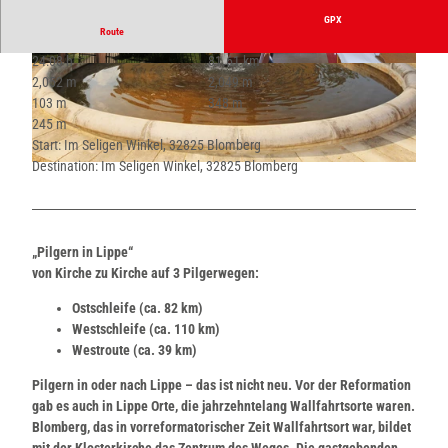
GPX
Route
24:08 h
81.61 km
© im Auftrag der Lippischen Landeskirche, Ro
© im Auftrag der Lippischen Landeskirche, Ro
2,052 m
2,049 m
bin Jähne |
CC-BY-ND
bin Jähne |
CC-BY-ND
103 m
348 m
245 m
Start: Im Seligen Winkel, 32825 Blomberg
Destination: Im Seligen Winkel, 32825 Blomberg
© im Auftrag der Lippischen Landeskirche, Robin Jähne |
CC-BY-ND
„Pilgern in Lippe“
von Kirche zu Kirche auf 3 Pilgerwegen:
Ostschleife (ca. 82 km)
Westschleife (ca. 110 km)
Westroute (ca. 39 km)
Pilgern in oder nach Lippe – das ist nicht neu. Vor der Reformation
gab es auch in Lippe Orte, die jahrzehntelang Wallfahrtsorte waren.
Blomberg, das in vorreformatorischer Zeit Wallfahrtsort war, bildet
mit der Klosterkirche das Zentrum des Weges. Die gastgebenden