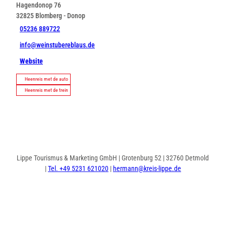
Hagendonop 76
32825
Blomberg
- Donop
05236 889722
info@weinstubereblaus.de
Website
Heenreis met de auto
Heenreis met de trein
Lippe Tourismus & Marketing GmbH | Grotenburg 52 | 32760 Detmold
|
Tel. +49 5231 621020
|
hermann@kreis-lippe.de
I
F
n
a