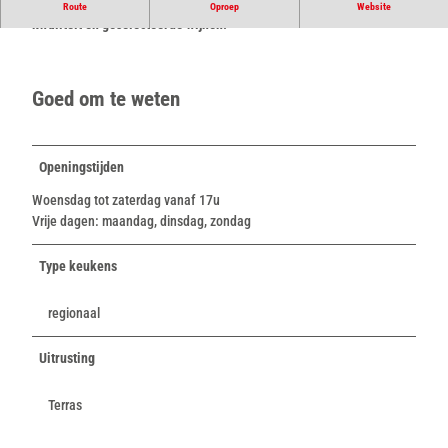
Ervaar onze uitstekende keuken met producten van de hoogste
Route
Oproep
Website
kwaliteit en geselecteerde wijnen.
Goed om te weten
Openingstijden
Woensdag tot zaterdag vanaf 17u
Vrije dagen: maandag, dinsdag, zondag
Type keukens
regionaal
Uitrusting
Terras