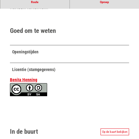
Bloemen en meer direct uit Begastrasse. Heb je een speciale wens?
Route
Oproep
Het team vervult hem!
Goed om te weten
Openingstijden
Licentie (stamgegevens)
Benita Henning
In de buurt
Op de kaart bekijken