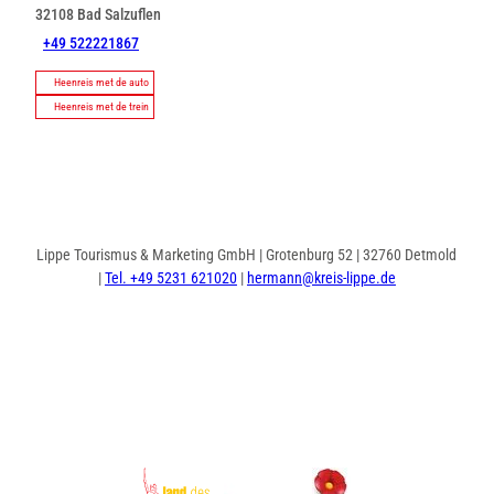
32108
Bad Salzuflen
+49 522221867
Heenreis met de auto
Heenreis met de trein
Lippe Tourismus & Marketing GmbH | Grotenburg 52 | 32760 Detmold
|
Tel. +49 5231 621020
|
hermann@kreis-lippe.de
I
F
n
a
s
c
t
e
a
b
g
o