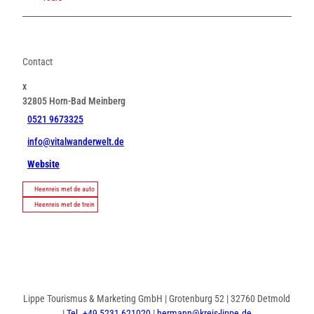
Contact
x
32805
Horn-Bad Meinberg
0521 9673325
info@vitalwanderwelt.de
Website
Heenreis met de auto
Heenreis met de trein
Lippe Tourismus & Marketing GmbH | Grotenburg 52 | 32760 Detmold
|
Tel. +49 5231 621020
|
hermann@kreis-lippe.de