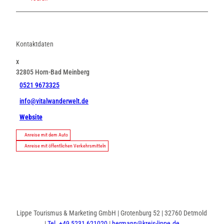
Kontaktdaten
x
32805
Horn-Bad Meinberg
0521 9673325
info@vitalwanderwelt.de
Website
Anreise mit dem Auto
Anreise mit öffentlichen Verkehrsmitteln
Lippe Tourismus & Marketing GmbH | Grotenburg 52 | 32760 Detmold
|
Tel. +49 5231 621020
|
hermann@kreis-lippe.de