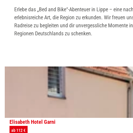
Erlebe das „Bed and Bike“-Abenteuer in Lippe – eine nac
erlebnisreiche Art, die Region zu erkunden. Wir freuen uns
Radreise zu begleiten und dir unvergessliche Momente in
Regionen Deutschlands zu schenken.
D
e
t
a
i
l
s
Elisabeth Hotel Garni
e
ab 112 €