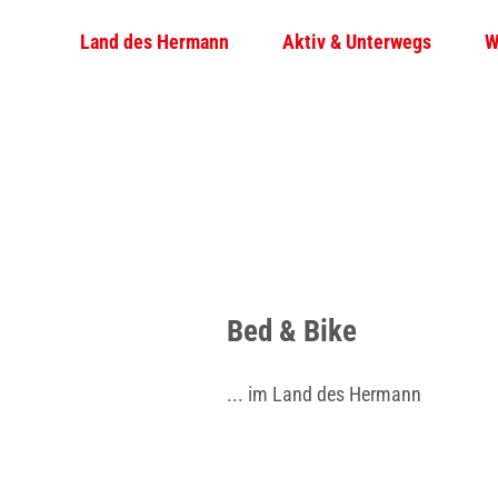
Z
© Teutoburger Wald Tourismus / D. Ketz
Land des Hermann
Aktiv & Unterwegs
W
u
m
I
n
h
a
l
t
Bed & Bike
... im Land des Hermann