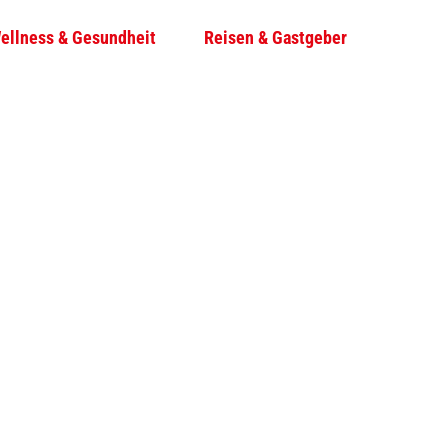
ellness & Gesundheit
Reisen & Gastgeber
T
Su
e
i
l
e
n