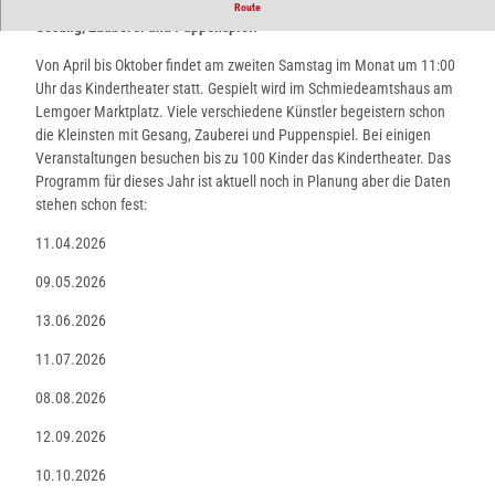
Viele verschiedene Künstler begeistern schon die Kleinsten mit
Route
e
Gesang, Zauberei und Puppenspiel.
c
t
Von April bis Oktober findet am zweiten Samstag im Monat um 11:00
e
Uhr das Kindertheater statt. Gespielt wird im Schmiedeamtshaus am
d
Lemgoer Marktplatz. Viele verschiedene Künstler begeistern schon
_
die Kleinsten mit Gesang, Zauberei und Puppenspiel. Bei einigen
c
Veranstaltungen besuchen bis zu 100 Kinder das Kindertheater. Das
s
Programm für dieses Jahr ist aktuell noch in Planung aber die Daten
m
stehen schon fest:
_
11.04.2026
c
r
09.05.2026
o
p
13.06.2026
m
11.07.2026
i
d
08.08.2026
d
l
12.09.2026
e
10.10.2026
_