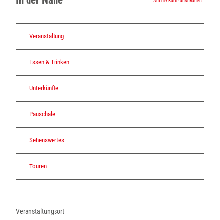
In der Nähe
d
Auf der Karte anschauen
e
a
d
Veranstaltung
9
9
Essen & Trinken
e
3
1
Unterkünfte
.
j
p
Pauschale
g
Sehenswertes
Touren
Veranstaltungsort