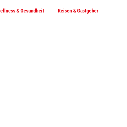
ellness & Gesundheit
Reisen & Gastgeber
T
Su
e
i
l
e
n