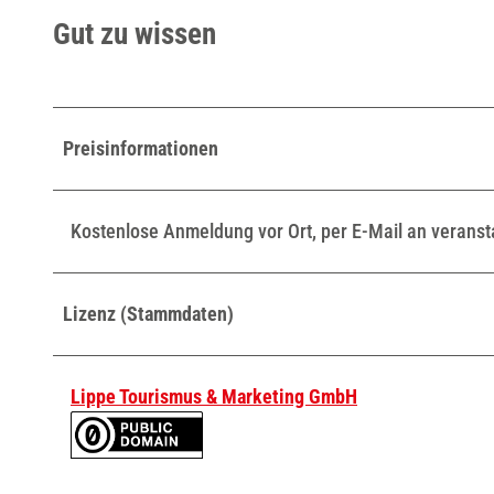
i
Gut zu wissen
d
d
l
e
Preisinformationen
_
S
t
Kostenlose Anmeldung vor Ort, per E-Mail an verans
a
d
t
Lizenz (Stammdaten)
b
i
Lippe Tourismus & Marketing GmbH
b
l
i
o