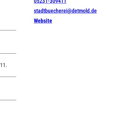
05231-309411
stadtbuecherei@detmold.de
Website
411.