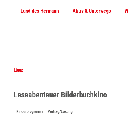
Z
Land des Hermann
Aktiv & Unterwegs
W
u
m
I
n
h
a
l
t
Lippe
Leseabenteuer Bilderbuchkino
Kinderprogramm
Vortrag/Lesung