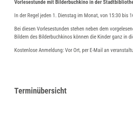
Vorlesestunde mit Bilderbuchkino in der Stadtbibliothe
d
In der Regel jeden 1. Dienstag im Monat, von 15:30 bis 1
_
s
Bei diesen Vorlesestunden stehen neben dem vorgelesene
e
Bildern des Bilderbuchkinos können die Kinder ganz in d
l
e
Kostenlose Anmeldung: Vor Ort, per E-Mail an veranstal
c
t
e
d
_
Terminübersicht
c
r
o
p
m