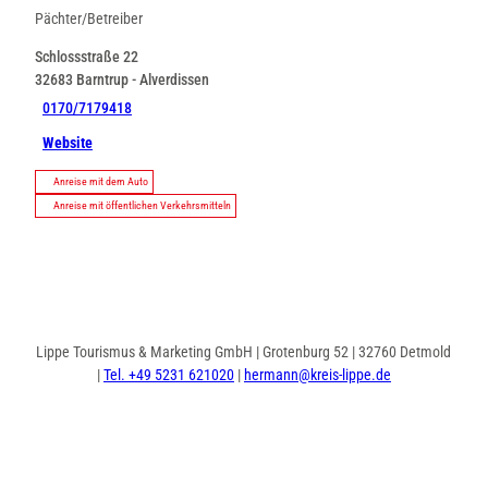
Pächter/Betreiber
Schlossstraße 22
32683
Barntrup
- Alverdissen
0170/7179418
Website
Anreise mit dem Auto
Anreise mit öffentlichen Verkehrsmitteln
Lippe Tourismus & Marketing GmbH | Grotenburg 52 | 32760 Detmold
|
Tel. +49 5231 621020
|
hermann@kreis-lippe.de
I
F
n
a
s
c