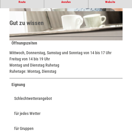
Schönes Ambiente.
Route
Anrufen
Website
© Teutoburger Wald / LTM GmbH, D. Ketz |
© Teutoburger Wald / LTM GmbH, D. Ketz |
CC-BY-SA
CC-BY-SA
Gut zu wissen
Öffnungszeiten
© Teutoburger Wald / LTM GmbH, D. Ketz |
CC-BY-SA
Mittwoch, Donnerstag, Samstag und Sonntag von 14 bis 17 Uhr
Freitag von 14 bis 19 Uhr
Montag und Dienstag Ruhetag
Ruhetage: Montag, Dienstag
Eignung
Schlechtwetterangebot
für jedes Wetter
für Gruppen