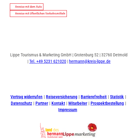
Anreise mit dem Auto
Anreise mit öffentlichen Verkehrsmitteln
Lippe Tourismus & Marketing GmbH | Grotenburg 52 | 32760 Detmold
|
Tel. +49 5231 621020
|
hermann@kreis-lippe.de
I
F
n
a
s
c
t
e
Vertrag widerrufen
Reiseversicherung
Barrierefreiheit
Statistik
a
b
Datenschutz
Partner
Kontakt
Mitarbeiter
Prospektbestellung
g
o
Impressum
r
o
a
k
m