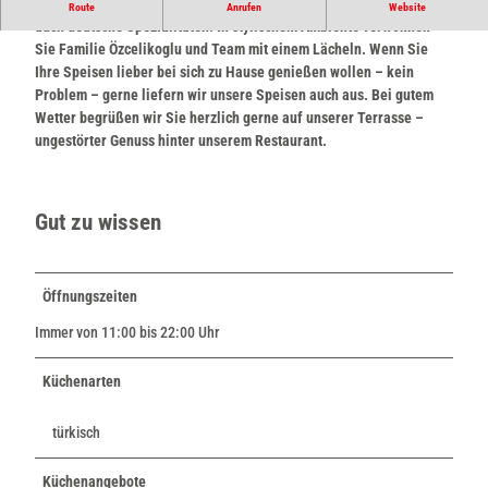
Genießen Sie bei uns im Restaurant türkische, italienische und
Route
Anrufen
Website
auch deutsche Spezialitäten. In stylischem Ambiente verwöhnen
Sie Familie Özcelikoglu und Team mit einem Lächeln. Wenn Sie
Ihre Speisen lieber bei sich zu Hause genießen wollen – kein
Problem – gerne liefern wir unsere Speisen auch aus. Bei gutem
Wetter begrüßen wir Sie herzlich gerne auf unserer Terrasse –
ungestörter Genuss hinter unserem Restaurant.
Gut zu wissen
Öffnungszeiten
Immer von 11:00 bis 22:00 Uhr
Küchenarten
türkisch
Küchenangebote