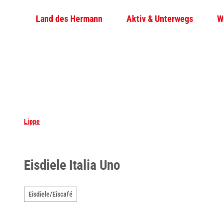
Z
Land des Hermann
Aktiv & Unterwegs
W
u
m
I
n
h
a
l
t
Lippe
Eisdiele Italia Uno
Eisdiele/Eiscafé