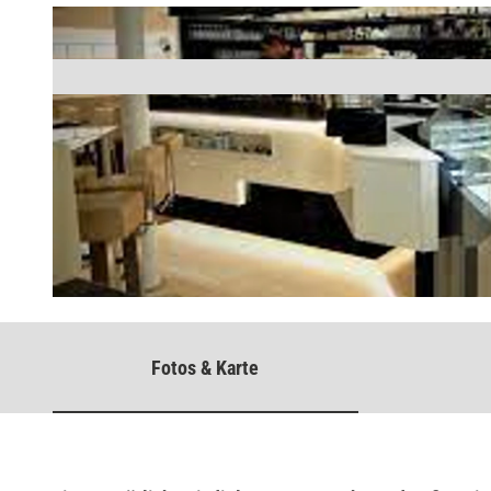
©
CC-BY-SA
Fotos & Karte