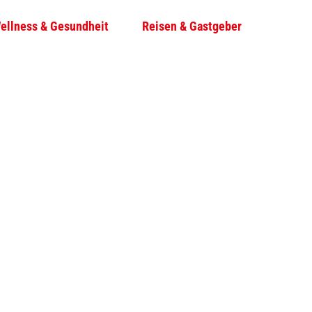
ellness & Gesundheit
Reisen & Gastgeber
T
Su
e
i
l
e
n