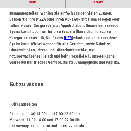
PIZZA & Aufläufe für jeden Geschmack
Route
Website
Sie können alles ganz nach Ihrem Geschmack selbst
zusammenstellen. Wählen Sie einfach aus den vielen Zutaten.
Lassen Sie Ihre PIZZA oder Ihren AUFLAUF mit allem belegen oder
füllen, worauf Sie gerade jetzt Appetit haben. Unsere umfassende
Speisekarte haben wir für eine bessere Übersicht in einzelne
Kategorien unterteilt, Sie finden
HIER
jedoch auch eine komplette
Speisekarte.
Wir verwenden für alle Gerichte, sowie Schnitzel,
Hinterschinken, Pizzen und Hähnchenbrustfilet, nur
naturgewachsenes Fleisch und kein Pressfleisch. Unsere Küche
vearbeitet nur frisches Gemüse, Salate, Champignons und Paprika.
Gut zu wissen
Öffnungszeiten
Dienstag: 11.30-14.00 und 17.00-22.00 Uhr
Mittwoch: 11.30-14.00 und 17.00-22.00 Uhr
Donnerstag: 11.30-14.00 und 17.00-22.00 Uhr