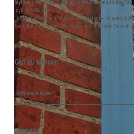
Idyllisch. Herzlich. Familiär. Im Mühlencafé fühlen Sie
Idyllisch. Herzlich. Familiär.
Fühlen Sie sich bei uns ganz wie zu Hause. In gemütlic
familiäre Gastlichkeit. Wir freuen uns auf Ihren Besuch!
Gut zu wissen
Öffnungszeiten
Sitzplätze