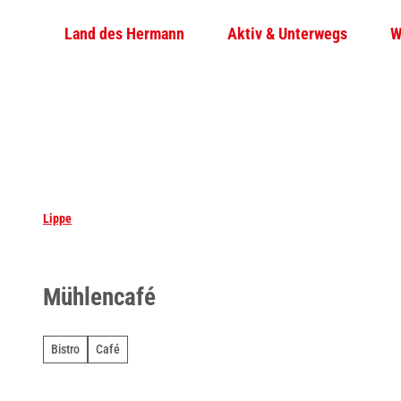
Z
Land des Hermann
Aktiv & Unterwegs
W
u
m
I
n
h
a
l
t
Lippe
Mühlencafé
Bistro
Café