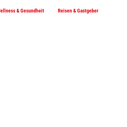
ellness & Gesundheit
Reisen & Gastgeber
T
Su
e
i
l
e
n