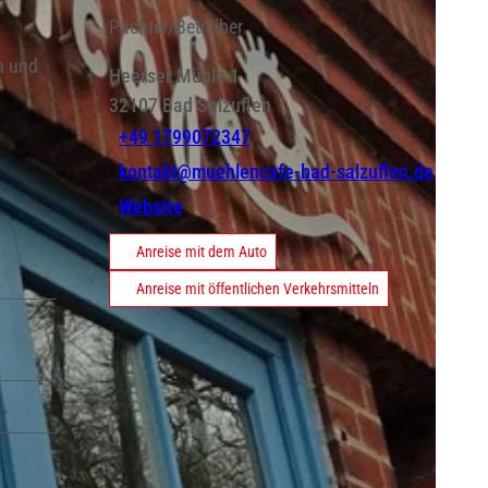
Pächter/Betreiber
n und
Heerser Mühle 1
32107
Bad Salzuflen
+49 1799072347
kontakt@muehlencafe-bad-salzuflen.de
Website
Anreise mit dem Auto
Anreise mit öffentlichen Verkehrsmitteln