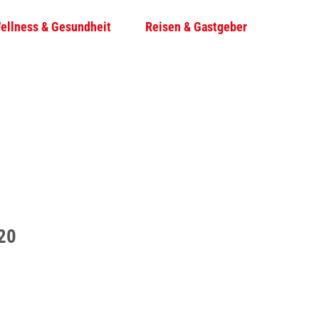
ellness & Gesundheit
Reisen & Gastgeber
T
Su
e
i
l
e
n
20