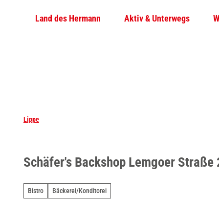
Z
Land des Hermann
Aktiv & Unterwegs
W
u
m
I
n
h
a
l
t
Lippe
Schäfer's Backshop Lemgoer Straße 
Bistro
Bäckerei/Konditorei