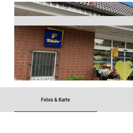
© Stadt Bad Salzuflen / Oliver Siekmann |
CC-BY-NC-SA
Fotos & Karte